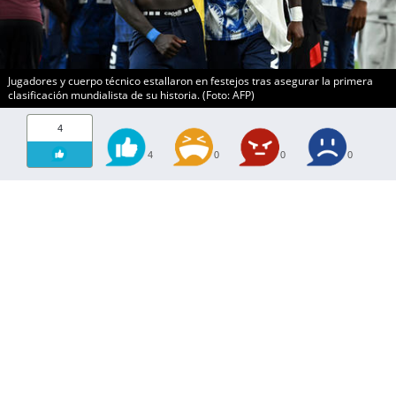
Jugadores y cuerpo técnico estallaron en festejos tras asegurar la primera
clasificación mundialista de su historia. (Foto: AFP)
4
4
0
0
0