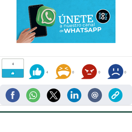
4
4
0
0
0