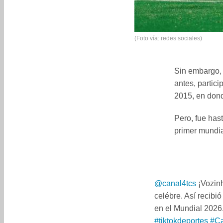
(Foto vía: redes sociales)
Sin embargo, s
antes, partic
2015, en don
Pero, fue has
primer mundi
@canal4tcs
¡Vozinh
celébre. Así recibi
en el Mundial 2026
#tiktokdeportes
#C