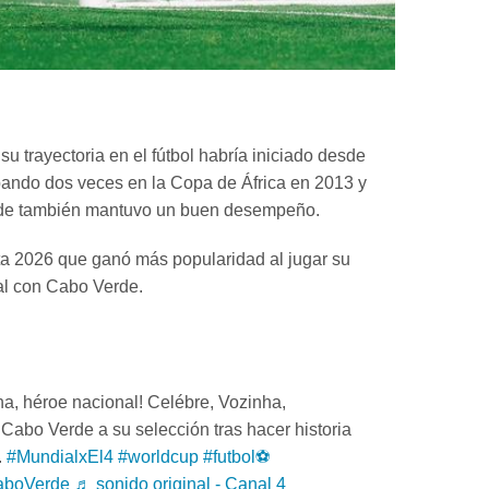
u trayectoria en el fútbol habría iniciado desde
ipando dos veces en la Copa de África en 2013 y
de también mantuvo un buen desempeño.
ta 2026 que ganó más popularidad al jugar su
al con Cabo Verde.
a, héroe nacional! Celébre, Vozinha,
ó Cabo Verde a su selección tras hacer historia
.
#MundialxEl4
#worldcup
#futbol⚽️
aboVerde
♬ sonido original - Canal 4