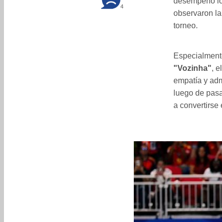
desempeño lo
4
observaron la
torneo.
Especialmente
"Vozinha"
, e
empatía y adm
luego de pasa
a convertirse