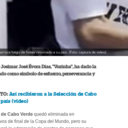
arroza luego de haber retornado a su país. (Foto: captura de video)
e Josimar José Évora Dias, "Vozinha", ha dado la
ndo como símbolo de esfuerzo, perseverancia y
TO:
Así recibieron a la Selección de Cabo
 país (video)
 de Cabo Verde
quedó eliminada en
avos de final de la Copa del Mundo, pero su