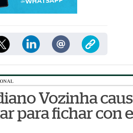
IONAL
diano Vozinha caus
gar para fichar con 