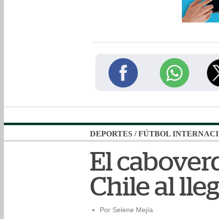
DEPORTES
/
FÚTBOL INTERNAC
El cabover
Chile al lle
Por Selene Mejía