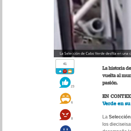
La Selección de Cabo Verde desfila en una c
41
La historia d
vuelta al mu
pasión.
23
EN CONTEX
6
Verde en su
La
Selección
8
los dieciseis