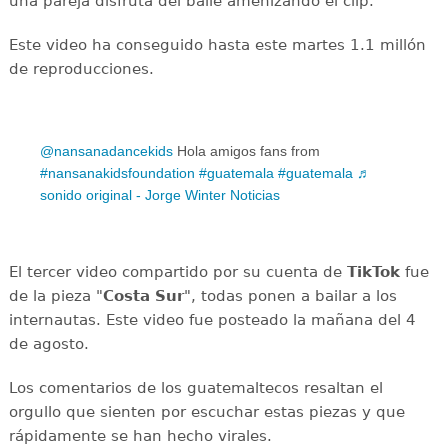
una pareja disfruta del baile amenizando el clip.
Este video ha conseguido hasta este martes 1.1 millón
de reproducciones.
@nansanadancekids
Hola amigos fans from
#nansanakidsfoundation
#guatemala
#guatemala
♬
sonido original - Jorge Winter Noticias
El tercer video compartido por su cuenta de
TikTok
fue
de la pieza "
Costa Sur
", todas ponen a bailar a los
internautas. Este video fue posteado la mañana del 4
de agosto.
Los comentarios de los guatemaltecos resaltan el
orgullo que sienten por escuchar estas piezas y que
rápidamente se han hecho virales.