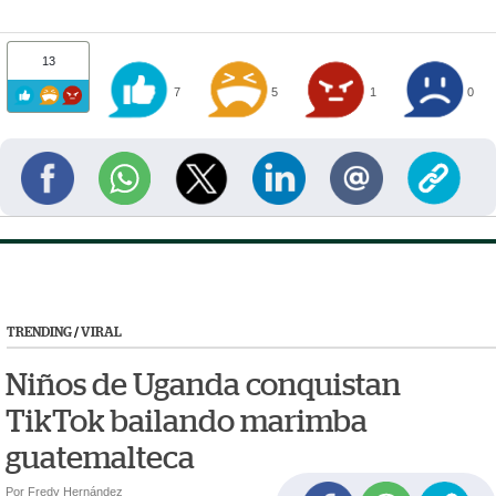
13
7
5
1
0
TRENDING
/
VIRAL
Niños de Uganda conquistan
TikTok bailando marimba
guatemalteca
Por Fredy Hernández