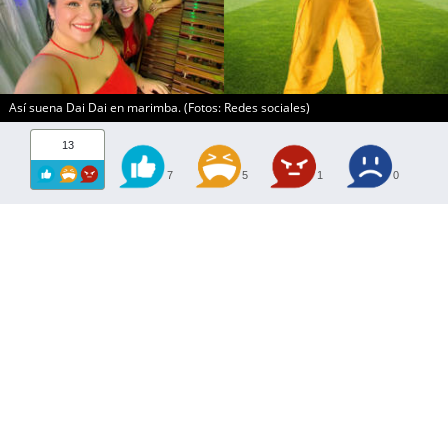
Así suena Dai Dai en marimba. (Fotos: Redes sociales)
13
7
5
1
0