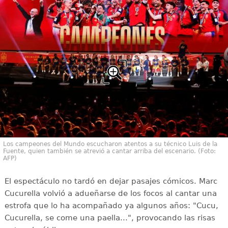
Los campeones del Mundo escucharon atentos a su técnico Luis de la
Fuente, quien también se atrevió a cantar arriba del escenario. (Foto:
AFP)
El espectáculo no tardó en dejar pasajes cómicos. Marc
Cucurella volvió a adueñarse de los focos al cantar una
estrofa que lo ha acompañado ya algunos años: "Cucu,
Cucurella, se come una paella...", provocando las risas