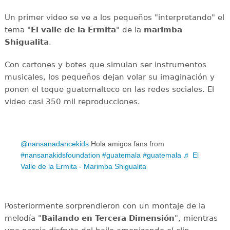
Un primer video se ve a los pequeños "interpretando" el
tema "
El valle de la Ermita
" de la
marimba
Shigualita
.
Con cartones y botes que simulan ser instrumentos
musicales, los pequeños dejan volar su imaginación y
ponen el toque guatemalteco en las redes sociales. El
video casi 350 mil reproducciones.
@nansanadancekids
Hola amigos fans from
#nansanakidsfoundation
#guatemala
#guatemala
♬ El
Valle de la Ermita - Marimba Shigualita
Posteriormente sorprendieron con un montaje de la
melodía "
Bailando en Tercera Dimensión
", mientras