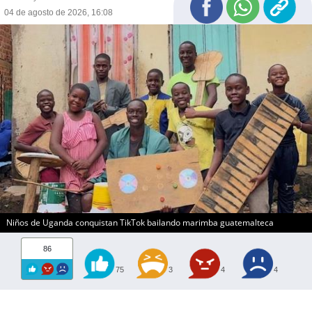
04 de agosto de 2026, 16:08
Niños de Uganda conquistan TikTok bailando marimba guatemalteca
86
75
3
4
4