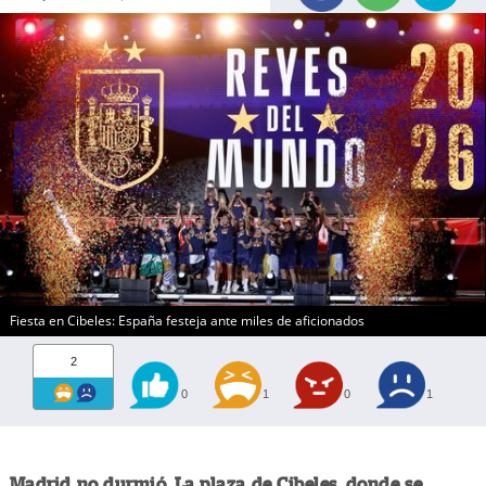
Fiesta en Cibeles: España festeja ante miles de aficionados
2
0
1
0
1
Madrid no durmió. La plaza de Cibeles, donde se