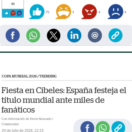
86
75
3
4
4
COPA MUNDIAL 2026
/
TRENDING
Fiesta en Cibeles: España festeja el
título mundial ante miles de
fanáticos
Con información de Kevin Alvarado /
Colaborador
20 de julio de 2026, 22:23