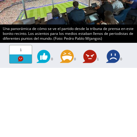
Una panorámica de cómo se ve el partido desde la tribuna de prensa en este
bonito recinto. Los asientos para los medios estaban llenos de periodistas de
diferentes puntos del mundo. (Foto: Pedro Pablo Mijangos)
1
0
0
1
0