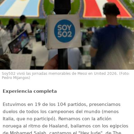
Soy502 vivió las jornadas memorables de Messi en United 2026. (Foto:
Pedro Mijangos)
Experiencia completa
Estuvimos en 19 de los 104 partidos, presenciamos
duelos de todos los campeones del mundo (menos
Italia, que no participó). Remamos con la afición
noruega al ritmo de Haaland, bailamos con los egipcios
de Mohamed Salah, cantamos el "Hey Jude", de The