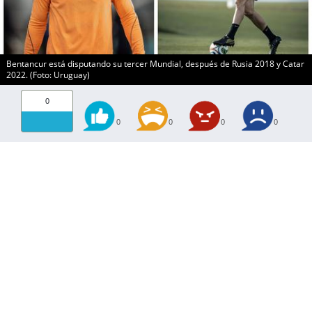
Bentancur está disputando su tercer Mundial, después de Rusia 2018 y Catar
2022. (Foto: Uruguay)
0
0
0
0
0