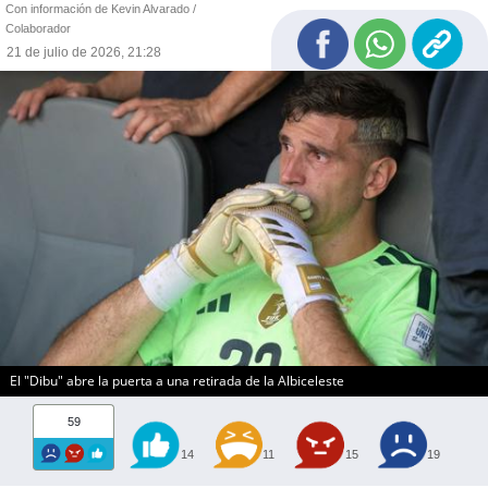
Con información de Kevin Alvarado /
Colaborador
21 de julio de 2026, 21:28
El "Dibu" abre la puerta a una retirada de la Albiceleste
59
14
11
15
19