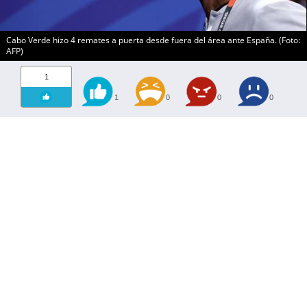
Cabo Verde hizo 4 remates a puerta desde fuera del área ante España. (Foto:
AFP)
1
1
0
0
0