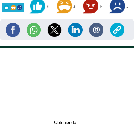
6
2
0
1
Obteniendo...