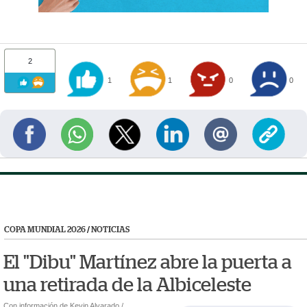
2
1
1
0
0
COPA MUNDIAL 2026
/
NOTICIAS
El "Dibu" Martínez abre la puerta a
una retirada de la Albiceleste
Con información de Kevin Alvarado /