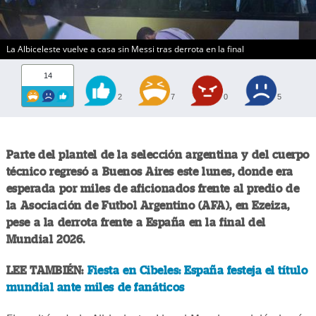
La Albiceleste vuelve a casa sin Messi tras derrota en la final
14
2
7
0
5
Parte del plantel de la selección argentina y del cuerpo
técnico regresó a Buenos Aires este lunes, donde era
esperada por miles de aficionados frente al predio de
la Asociación de Futbol Argentino (AFA), en Ezeiza,
pese a la derrota frente a España en la final del
Mundial 2026.
LEE TAMBIÉN:
Fiesta en Cibeles: España festeja el título
mundial ante miles de fanáticos