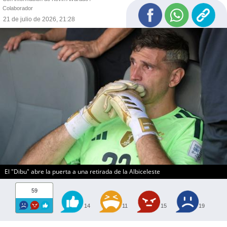
Colaborador
21 de julio de 2026, 21:28
El "Dibu" abre la puerta a una retirada de la Albiceleste
59
14
11
15
19