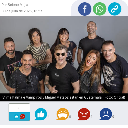
Por Selene Mejía
30 de julio de 2026, 16:57
Vilma Palma e Vampiros y Miguel Mateos están en Guatemala. (Foto: Oficial)
8
4
0
4
0