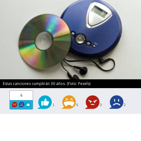
Estas canciones cumplirán 30 años. (Foto: Pexels)
6
1
0
3
2