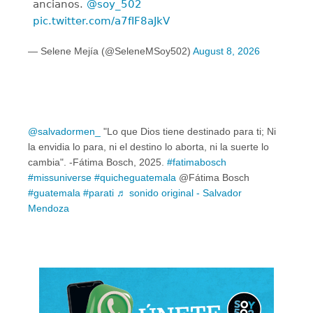
ancianos.
@soy_502
pic.twitter.com/a7fIF8aJkV
— Selene Mejía (@SeleneMSoy502)
August 8, 2026
@salvadormen_
"Lo que Dios tiene destinado para ti; Ni
la envidia lo para, ni el destino lo aborta, ni la suerte lo
cambia". -Fátima Bosch, 2025.
#fatimabosch
#missuniverse
#quicheguatemala
@Fátima Bosch
#guatemala
#parati
♬ sonido original - Salvador
Mendoza