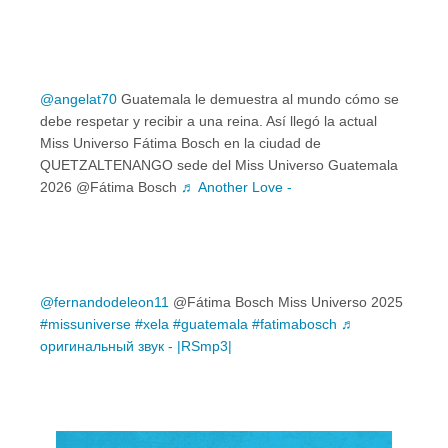
@angelat70
Guatemala le demuestra al mundo cómo se
debe respetar y recibir a una reina. Así llegó la actual
Miss Universo Fátima Bosch en la ciudad de
QUETZALTENANGO sede del Miss Universo Guatemala
2026 @Fátima Bosch
♬ Another Love -
@fernandodeleon11
@Fátima Bosch Miss Universo 2025
#missuniverse
#xela
#guatemala
#fatimabosch
♬
оригинальный звук - |RSmp3|