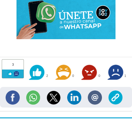
3
2
0
0
1