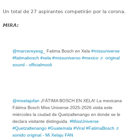
Un total de 27 aspirantes competirán por la corona.
MIRA:
@marcereyesg_
Fatima Bosch en Xela
#missuniverse
#fatimabosch
#xela
#missuniverso
#mexico
♬ original
sound - officialmooli
@mixelajufan
¡FÁTIMA BOSCH EN XELA! La mexicana
Fátima Bosch Miss Universe 2025-2026 visita este
miércoles la ciudad de Quetzaltenango en donde se le
declara visitante distinguida.
#MissUniverse
#Quetzaltenango
#Guatemala
#Viral
#FatimaBosch
♬
sonido original - Mi Xelaju FAN