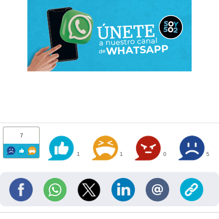
7
1
1
0
5