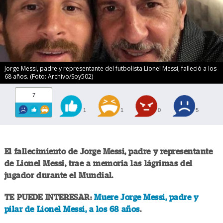
Jorge Messi, padre y representante del futbolista Lionel Messi, falleció a los
68 años. (Foto: Archivo/Soy502)
7
1
1
0
5
El fallecimiento de Jorge Messi, padre y representante
de Lionel Messi, trae a memoria las lágrimas del
jugador durante el Mundial.
TE PUEDE INTERESAR:
Muere Jorge Messi, padre y
pilar de Lionel Messi, a los 68 años
.