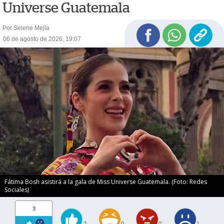
Universe Guatemala
Por Selene Mejía
06 de agosto de 2026, 19:07
Fátima Bosh asistirá a la gala de Miss Universe Guatemala. (Foto: Redes
Sociales)
3
2
0
0
1