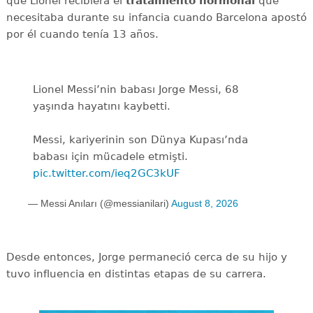
que Lionel recibiera el
tratamiento hormonal
que
necesitaba durante su infancia cuando Barcelona apostó
por él cuando tenía 13 años.
Lionel Messi’nin babası Jorge Messi, 68
yaşında hayatını kaybetti.
Messi, kariyerinin son Dünya Kupası’nda
babası için mücadele etmişti.
pic.twitter.com/ieq2GC3kUF
— Messi Anıları (@messianilari)
August 8, 2026
Desde entonces, Jorge permaneció cerca de su hijo y
tuvo influencia en distintas etapas de su carrera.