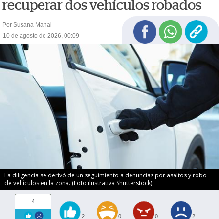
recuperar dos vehículos robados
Por Susana Manai
10 de agosto de 2026, 00:09
La diligencia se derivó de un seguimiento a denuncias por asaltos y robo
de vehículos en la zona. (Foto ilustrativa Shutterstock)
4
2
0
0
2