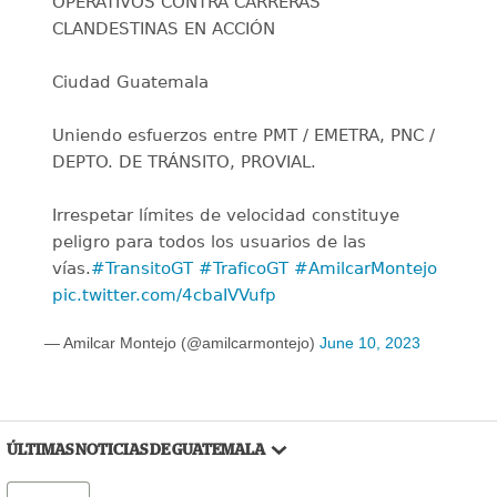
OPERATIVOS CONTRA CARRERAS
CLANDESTINAS EN ACCIÓN
Ciudad Guatemala
Uniendo esfuerzos entre PMT / EMETRA, PNC /
DEPTO. DE TRÁNSITO, PROVIAL.
Irrespetar límites de velocidad constituye
peligro para todos los usuarios de las
vías.
#TransitoGT
#TraficoGT
#AmilcarMontejo
pic.twitter.com/4cbaIVVufp
— Amilcar Montejo (@amilcarmontejo)
June 10, 2023
ÚLTIMAS NOTICIAS DE GUATEMALA