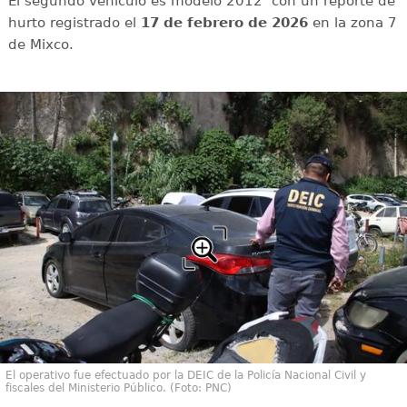
El segundo vehículo es modelo 2012 con un reporte de
hurto registrado el
17 de febrero de 2026
en la zona 7
de Mixco.
El operativo fue efectuado por la DEIC de la Policía Nacional Civil y
fiscales del Ministerio Público. (Foto: PNC)