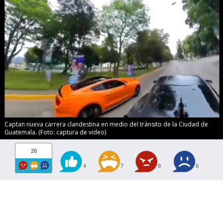
Captan nueva carrera clandestina en medio del tránsito de la Ciudad de
Guatemala. (Foto: captura de video)
26
4
7
9
6