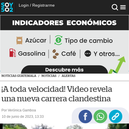
Login
/
Registrarme
NOTICIAS GUATEMALA
/
NOTICIAS
/
ALERTAS
¡A toda velocidad! Video revela
una nueva carrera clandestina
Por Verónica Gamboa
10 de junio de 2023, 13:33