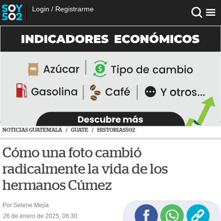
Login
/
Registrarme
NOTICIAS GUATEMALA
/
GUATE
/
HISTORIAS502
Cómo una foto cambió
radicalmente la vida de los
hermanos Cúmez
Por Selene Mejía
26 de enero de 2025, 06:30