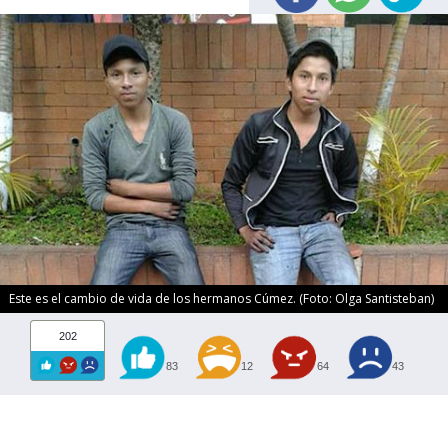
Este es el cambio de vida de los hermanos Cúmez. (Foto: Olga Santisteban)
202
83
12
64
43