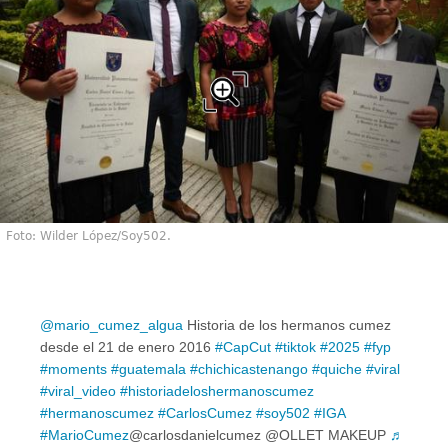
Foto: Wilder López/Soy502.
@mario_cumez_algua
Historia de los hermanos cumez
desde el 21 de enero 2016
#CapCut
#tiktok
#2025
#fyp
#moments
#guatemala
#chichicastenango
#quiche
#viral
#viral_video
#historiadeloshermanoscumez
#hermanoscumez
#CarlosCumez
#soy502
#IGA
#MarioCumez
@carlosdanielcumez @OLLET MAKEUP
♬