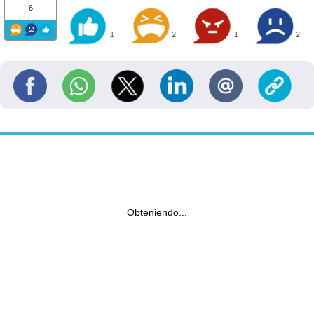
6
1
2
1
2
Obteniendo...