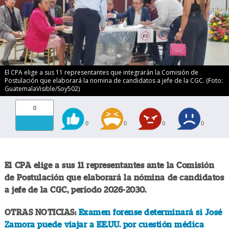
El CPA elige a sus 11 representantes que integrarán la Comisión de
Postulación que elaborará la nomina de candidatos a jefe de la CGC. (Foto:
GuatemalaVisible/Soy502)
0
0
0
0
0
El CPA elige a sus 11 representantes ante la Comisión
de Postulación que elaborará la nómina de candidatos
a jefe de la CGC, período 2026-2030.
OTRAS NOTICIAS:
Examen forense determinará si José
Zamora puede viajar a EE.UU. por cuestión médica