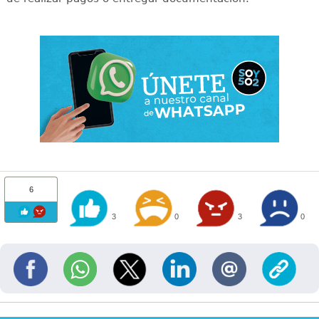
6
3
0
3
0