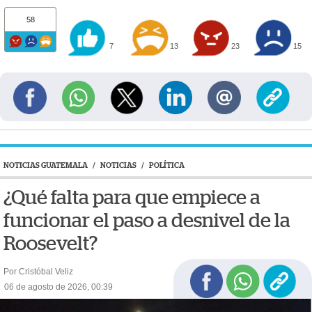
58
7
13
23
15
NOTICIAS GUATEMALA
/
NOTICIAS
/
POLÍTICA
¿Qué falta para que empiece a
funcionar el paso a desnivel de la
Roosevelt?
Por Cristóbal Veliz
06 de agosto de 2026, 00:39