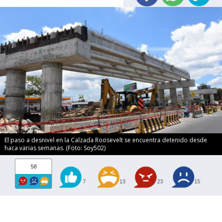
El paso a desnivel en la Calzada Roosevelt se encuentra detenido desde
haca varias semanas. (Foto: Soy502)
58
7
13
23
15