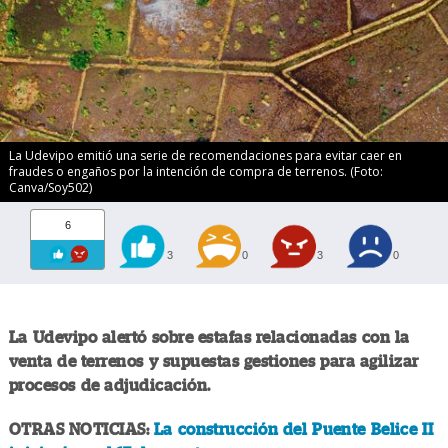
La Udevipo emitió una serie de recomendaciones para evitar caer en
fraudes o engaños por la intención de compra de terrenos. (Foto:
Canva/Soy502)
6
3
0
3
0
La Udevipo alertó sobre estafas relacionadas con la
venta de terrenos y supuestas gestiones para agilizar
procesos de adjudicación.
OTRAS NOTICIAS:
La construcción del Puente Belice II