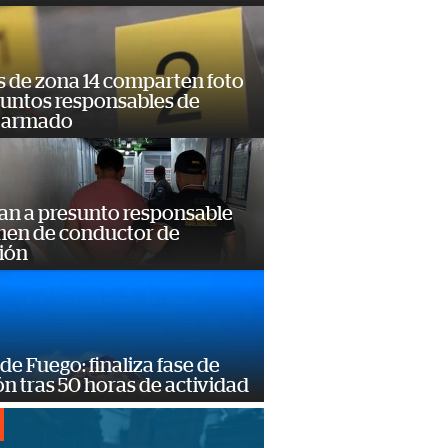
s de zona 14 comparten foto
suntos responsables de
 armado
an a presunto responsable
imen de conductor de
ión
de Fuego: finaliza fase de
n tras 50 horas de actividad