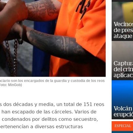
Vecino
de pre
ataque
Captur
del cr
aplicac
ciario son los encargados de la guardia y custodia de los reos
Foto: MinGob)
as dos décadas y media, un total de 151 reos
Volcán 
e han escapado de las cárceles. Varios de
erupció
n condenados por delitos como secuestro,
pertenencían a diversas estructuras
ESPECIAL