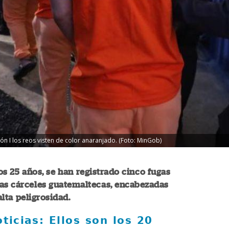
n I los reos visten de color anaranjado. (Foto: MinGob)
os 25 años, se han registrado cinco fugas
las cárceles guatemaltecas, encabezadas
alta peligrosidad.
ticias: Ellos son los 20