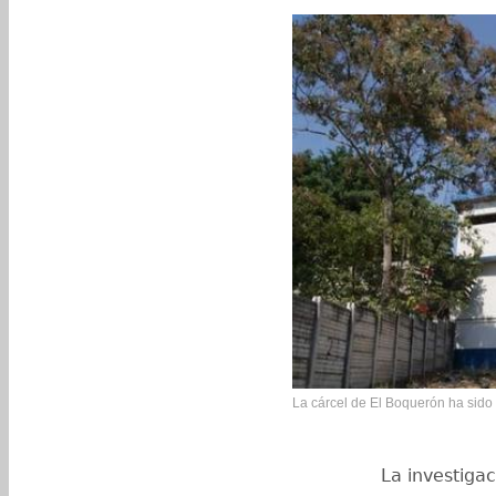
La cárcel de El Boquerón ha sido 
La investiga