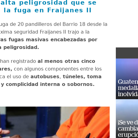
 alta peligrosidad que se
 la fuga en Fraijanes II
uga de 20 pandilleros del Barrio 18 desde la
ima seguridad Fraijanes II trajo a la
ras fugas masivas encabezadas por
a peligrosidad.
e han registrado
al menos otras cinco
ares,
con algunos componentes entre los
ca el uso de
autobuses
,
túneles, toma
Guatem
 y complicidad interna o sobornos.
medall
inolvi
¡Se ve 
cambia 
erupci