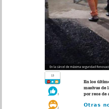
En la cárcel de máxima seguridad Renovació
13
En los últim
masivas de 
por reos de 
3
Otras no
2