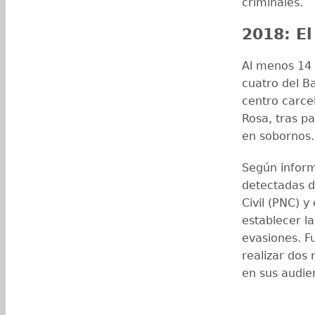
criminales.
2018: E
Al menos 14 
cuatro del Ba
centro carce
Rosa, tras 
en sobornos.
Según inform
detectadas d
Civil (PNC) y
establecer l
evasiones. F
realizar dos 
en sus audien