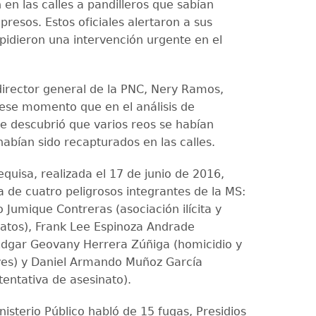
en las calles a pandilleros que sabían
presos. Estos oficiales alertaron a sus
 pidieron una intervención urgente en el
director general de la PNC, Nery Ramos,
ese momento que en el análisis de
se descubrió que varios reos se habían
habían sido recapturados en las calles.
quisa, realizada el 17 de junio de 2016,
a de cuatro peligrosos integrantes de la MS:
 Jumique Contreras (asociación ilícita y
atos), Frank Lee Espinoza Andrade
 Édgar Geovany Herrera Zúñiga (homicidio y
ves) y Daniel Armando Muñoz García
tentativa de asesinato).
isterio Público habló de 15 fugas, Presidios