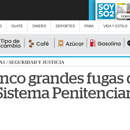
VERS
S
GUATE
DINERO
DEPORTES
FAMA
VIDA Y ESTILO
AS
/
SEGURIDAD Y JUSTICIA
cinco grandes fugas
 Sistema Penitencia