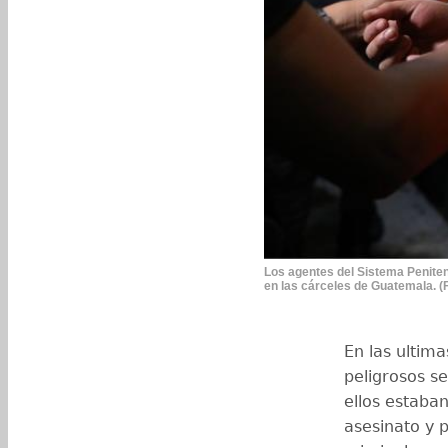
Los agentes del Sistema Peniten
en las cárceles de Guatemala. (
En las ultim
peligrosos s
ellos estaba
asesinato y 