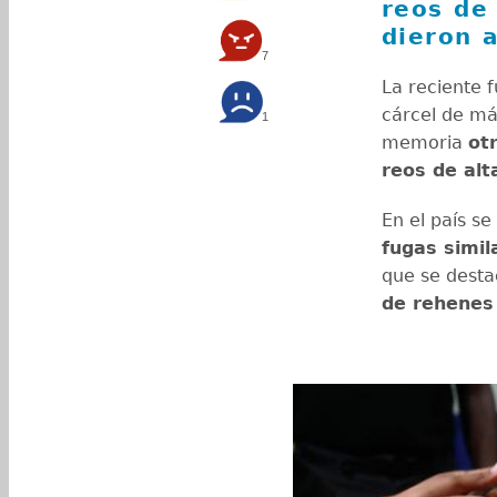
reos de
dieron a
7
La reciente f
cárcel de máx
1
memoria
ot
reos de alt
En el país s
fugas simil
que se desta
de rehenes