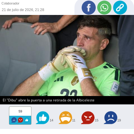
Colaborador
21 de julio de 2026, 21:28
El "Dibu" abre la puerta a una retirada de la Albiceleste
59
14
11
15
19