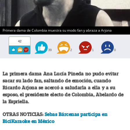
Primera dama de Colombia muestra su modo fan y abraza a Arjona
42
39
2
1
0
La primera dama Ana Lucía Pineda no pudo evitar
sacar su lado fan, saltando de emoción, cuando
Ricardo Arjona se acercó a saludarla a ella y a su
esposo, el presidente electo de Colombia, Abelardo de
la Espriella.
OTRAS NOTICIAS:
Sebas Bárcenas participa en
BiciKaraoke en México