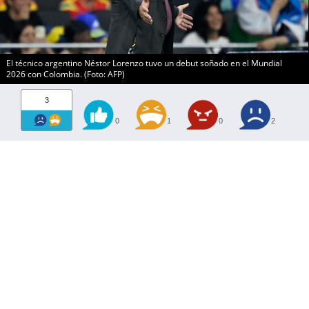
El técnico argentino Néstor Lorenzo tuvo un debut soñado en el Mundial
2026 con Colombia. (Foto: AFP)
3
0
1
0
2