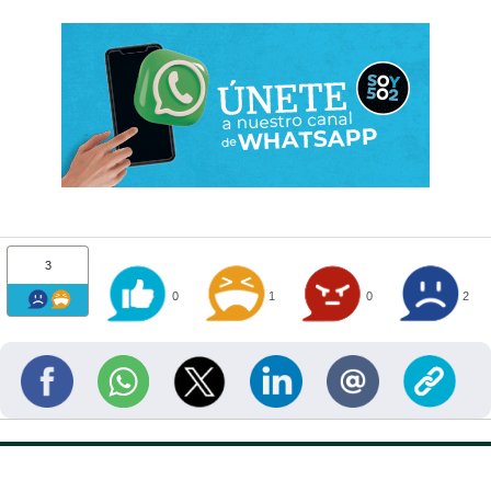
3
0
1
0
2