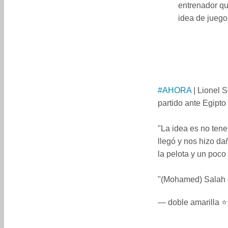
entrenador qu
idea de juego
#AHORA
| Lionel S
partido ante Egipto
️"La idea es no ten
llegó y nos hizo d
la pelota y un poco
️"(Mohamed) Salah
— doble amarilla ⭐