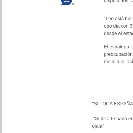
disputar los 
0
"Leo está bie
otro día con 
desde el estad
El estratega 
preocupación p
me lo dijo, as
"SI TOCA ESPAÑA 
️ "Si toca España en
ojalá"