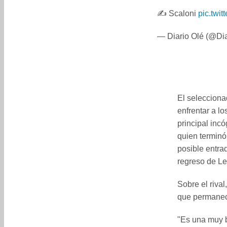
✍️ Scaloni
pic.twi
— Diario Olé (@Di
El seleccionad
enfrentar a l
principal inc
quien terminó
posible entra
regreso de L
Sobre el rival
que permanece
"Es una muy b