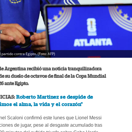
 partido contra Egipto. (Foto: AFP)
de Argentina recibió una noticia tranquilizadora
 de su duelo de octavos de final de la Copa Mundial
6 ante Egipto.
ICIAS:
Roberto Martínez se despide de
imos el alma, la vida y el corazón"
onel Scaloni confirmó este lunes que Lionel Messi
ciones de jugar, pese al desgaste acumulado tras