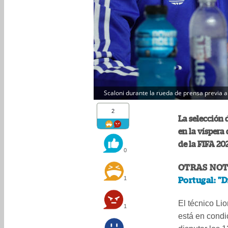
Scaloni durante la rueda de prensa previa al
2
La selección 
en la víspera
de la FIFA 202
0
OTRAS NOT
1
Portugal: "D
El técnico Li
1
está en condi