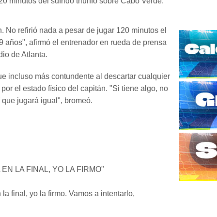
120 minutos del sufrido triunfo sobre Cabo Verde.
n. No refirió nada a pesar de jugar 120 minutos el
39 años", afirmó el entrenador en rueda de prensa
io de Atlanta.
fue incluso más contundente al descartar cualquier
or el estado físico del capitán. "Si tiene algo, no
í que jugará igual", bromeó.
EN LA FINAL, YO LA FIRMO"
 la final, yo la firmo. Vamos a intentarlo,