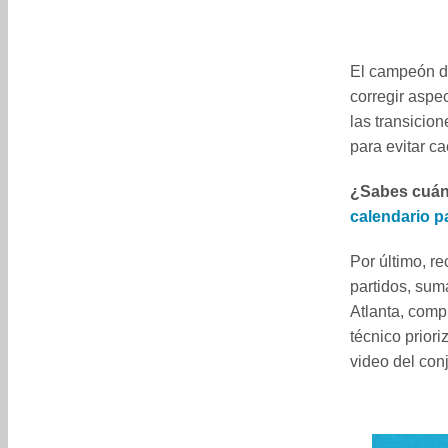
El campeón d
corregir aspe
las transicio
para evitar ca
¿Sabes cuánd
calendario pa
Por último, r
partidos, suma
Atlanta, comp
técnico priori
video del con