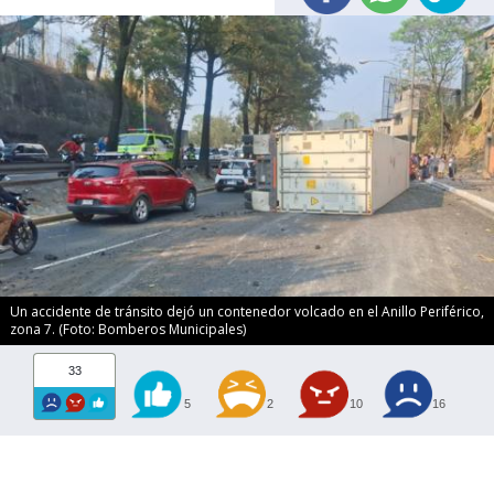
Un accidente de tránsito dejó un contenedor volcado en el Anillo Periférico,
zona 7. (Foto: Bomberos Municipales)
33
5
2
10
16