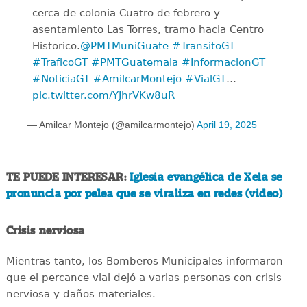
cerca de colonia Cuatro de febrero y
asentamiento Las Torres, tramo hacia Centro
Historico.
@PMTMuniGuate
#TransitoGT
#TraficoGT
#PMTGuatemala
#InformacionGT
#NoticiaGT
#AmilcarMontejo
#VialGT
…
pic.twitter.com/YJhrVKw8uR
— Amilcar Montejo (@amilcarmontejo)
April 19, 2025
TE PUEDE INTERESAR:
Iglesia evangélica de Xela se
pronuncia por pelea que se viraliza en redes (video)
Crisis nerviosa
Mientras tanto, los Bomberos Municipales informaron
que el percance vial dejó a varias personas con crisis
nerviosa y daños materiales.