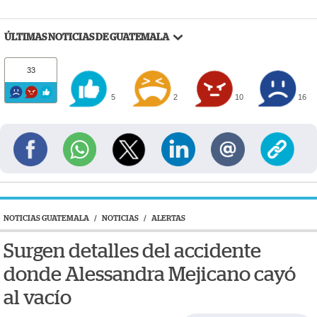
ÚLTIMAS NOTICIAS DE GUATEMALA
33
5
2
10
16
NOTICIAS GUATEMALA
/
NOTICIAS
/
ALERTAS
Surgen detalles del accidente
donde Alessandra Mejicano cayó
al vacío