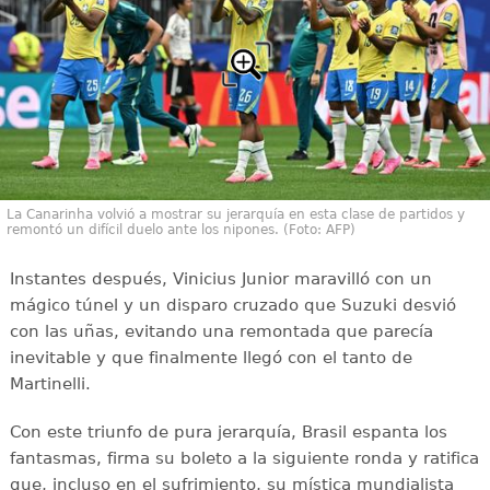
La Canarinha volvió a mostrar su jerarquía en esta clase de partidos y
remontó un difícil duelo ante los nipones. (Foto: AFP)
Instantes después, Vinicius Junior maravilló con un
mágico túnel y un disparo cruzado que Suzuki desvió
con las uñas, evitando una remontada que parecía
inevitable y que finalmente llegó con el tanto de
Martinelli.
Con este triunfo de pura jerarquía, Brasil espanta los
fantasmas, firma su boleto a la siguiente ronda y ratifica
que, incluso en el sufrimiento, su mística mundialista