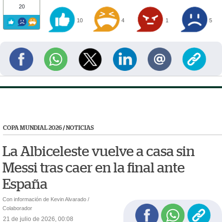
20
10
4
1
5
COPA MUNDIAL 2026
/
NOTICIAS
La Albiceleste vuelve a casa sin
Messi tras caer en la final ante
España
Con información de Kevin Alvarado /
Colaborador
21 de julio de 2026, 00:08