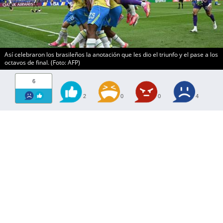
Así celebraron los brasileños la anotación que les dio el triunfo y el pase a los
octavos de final. (Foto: AFP)
6
2
0
0
4