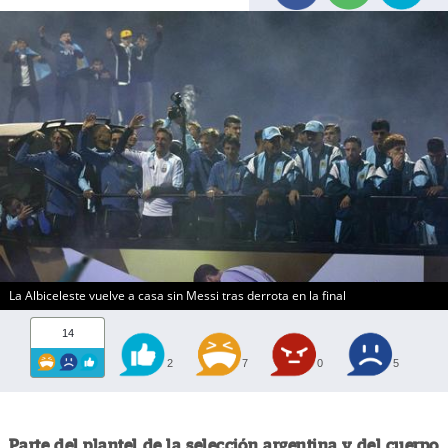
La Albiceleste vuelve a casa sin Messi tras derrota en la final
14
2
7
0
5
Parte del plantel de la selección argentina y del cuerpo