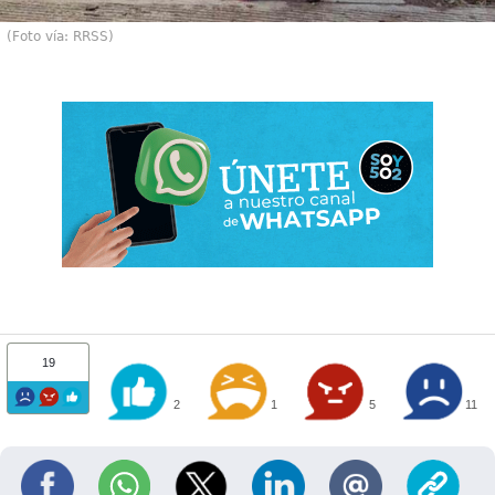
(Foto vía: RRSS)
19
2
1
5
11