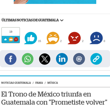
ÚLTIMAS NOTICIAS DE GUATEMALA
19
15
2
2
0
NOTICIAS GUATEMALA
/
FAMA
/
MÚSICA
El Trono de México triunfa en
Guatemala con "Prometiste volver"