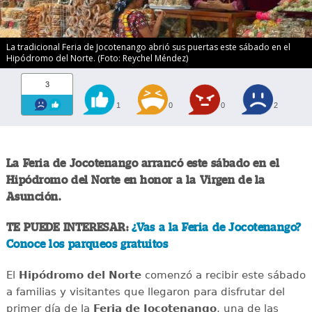
La tradicional Feria de Jocotenango abrió sus puertas este sábado en el
Hipódromo del Norte. (Foto: Reychel Méndez)
3
1
0
0
2
La Feria de Jocotenango arrancó este sábado en el
Hipódromo del Norte en honor a la Virgen de la
Asunción.
TE PUEDE INTERESAR:
¿Vas a la Feria de Jocotenango?
Conoce los parqueos gratuitos
El
Hipódromo del Norte
comenzó a recibir este sábado
a familias y visitantes que llegaron para disfrutar del
primer día de la
Feria de Jocotenango
, una de las