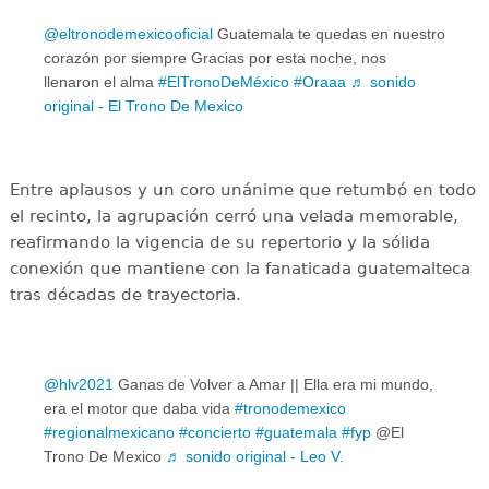
@eltronodemexicooficial
Guatemala te quedas en nuestro
corazón por siempre Gracias por esta noche, nos
llenaron el alma
#ElTronoDeMéxico
#Oraaa
♬ sonido
original - El Trono De Mexico
Entre aplausos y un coro unánime que retumbó en todo
el recinto, la agrupación cerró una velada memorable,
reafirmando la vigencia de su repertorio y la sólida
conexión que mantiene con la fanaticada guatemalteca
tras décadas de trayectoria.
@hlv2021
Ganas de Volver a Amar || Ella era mi mundo,
era el motor que daba vida
#tronodemexico
#regionalmexicano
#concierto
#guatemala
#fyp
@El
Trono De Mexico
♬ sonido original - Leo V.