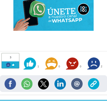
3
1
0
0
2