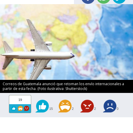
Correos de Guatemala anunció que retoman los envío internacionales a
partir de esta fecha. (Foto ilustrativa: Shutterstock)
19
15
2
2
0