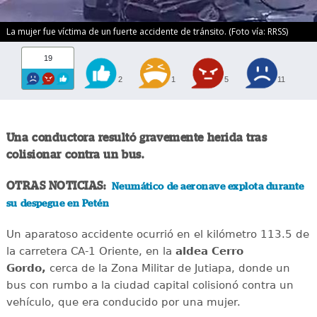
La mujer fue víctima de un fuerte accidente de tránsito. (Foto vía: RRSS)
19
2
1
5
11
Una conductora resultó gravemente herida tras
colisionar contra un bus.
OTRAS NOTICIAS:
Neumático de aeronave explota durante
su despegue en Petén
Un aparatoso accidente ocurrió en el kilómetro 113.5 de
la carretera CA-1 Oriente, en la
aldea Cerro
Gordo,
cerca de la Zona Militar de Jutiapa, donde un
bus con rumbo a la ciudad capital colisionó contra un
vehículo, que era conducido por una mujer.