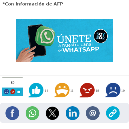
*Con información de AFP
59
14
11
15
19