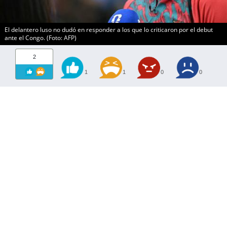
El delantero luso no dudó en responder a los que lo criticaron por el debut
ante el Congo. (Foto: AFP)
2
1
1
0
0