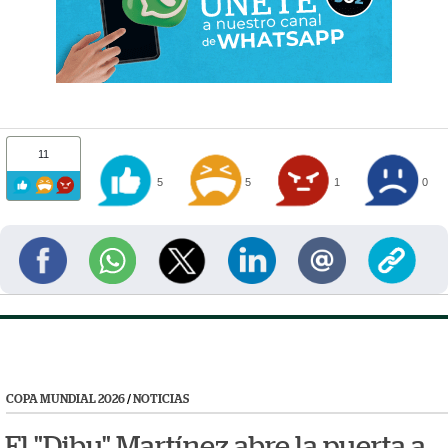
11
5
5
1
0
COPA MUNDIAL 2026
/
NOTICIAS
El "Dibu" Martínez abre la puerta a