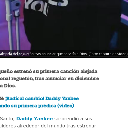
ejada del reguetón tras anunciar que serviría a Dios. (Foto: captura de video)
queño estrenó su primera canción alejada
ional reguetón, tras anunciar en diciembre
 a Dios.
N:
¡Radical cambio! Daddy Yankee
ndo su primera prédica (video)
 Santo,
Daddy Yankee
sorprendió a sus
uidores alrededor del mundo tras estrenar