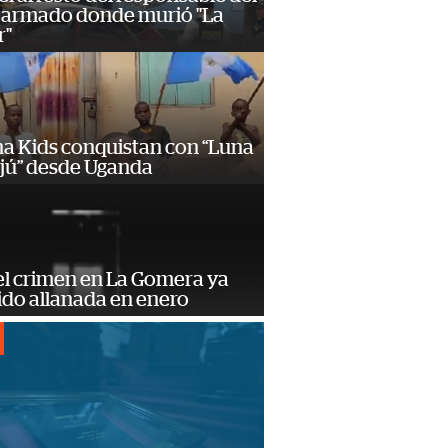
 armado donde murió "La
r"
a Kids conquistan con “Luna
ajú” desde Uganda
el crimen en La Gomera ya
ido allanada en enero