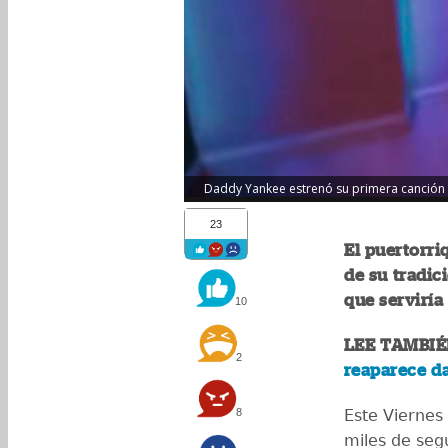
Daddy Yankee estrenó su primera canción al
23
El puertorri
de su tradic
que serviría
10
LEE TAMBIÉ
2
reaparece da
8
Este Viernes
miles de seg