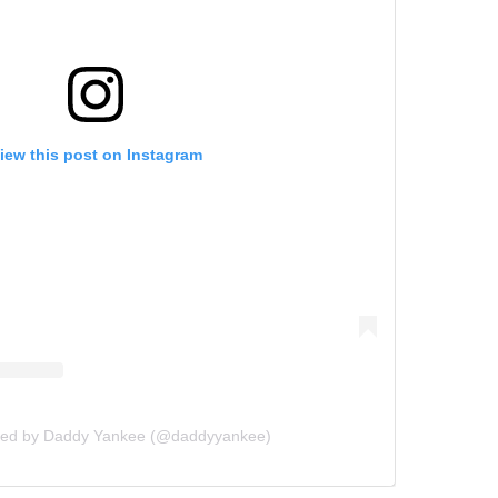
iew this post on Instagram
ared by Daddy Yankee (@daddyyankee)