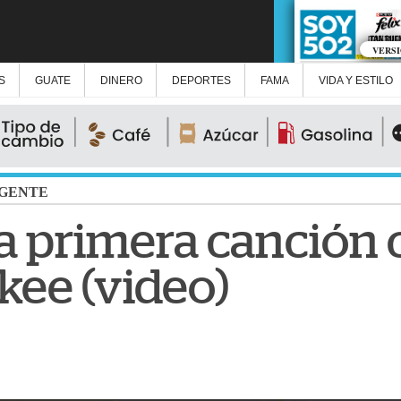
VERS
S
GUATE
DINERO
DEPORTES
FAMA
VIDA Y ESTILO
GENTE
a primera canción c
ee (video)