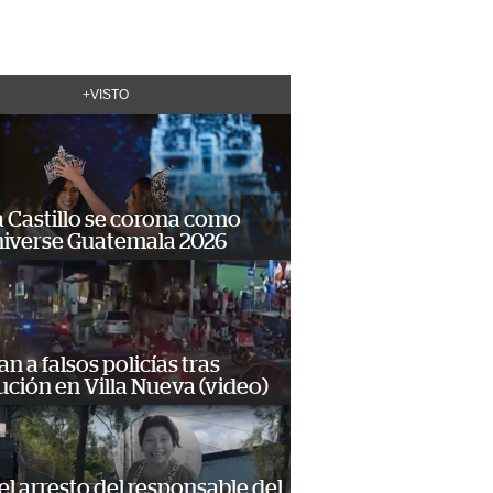
+VISTO
 Castillo se corona como
niverse Guatemala 2026
n a falsos policías tras
ción en Villa Nueva (video)
 el arresto del responsable del