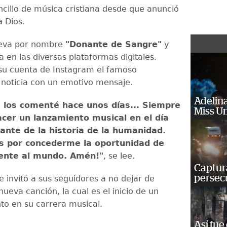
ncillo de música cristiana desde que anunció
a Dios.
leva por nombre
"Donante de Sangre"
y
 en las diversas plataformas digitales.
su cuenta de Instagram el famoso
 noticia con un emotivo mensaje.
Adelina
e los comenté hace unos días... Siempre
Miss U
cer un lanzamiento musical en el día
nte de la historia de la humanidad.
os por concederme la oportunidad de
rente al mundo. Amén!"
, se lee.
Captura
persecu
 invitó a sus seguidores a no dejar de
ueva canción, la cual es el inicio de un
nto en su carrera musical.
Así fue