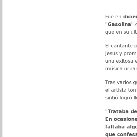
Fue en
dicie
"Gasolina"
d
que en su últ
El cantante 
Jesús y prome
una exitosa 
música urba
Tras varios 
el artista to
sintió logró 
"Trataba de
En ocasione
faltaba alg
que confesa