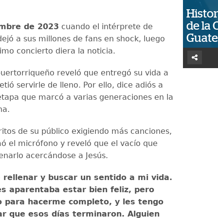
Histor
de la 
mbre de 2023
cuando el intérprete de
Guat
ejó a sus millones de fans en shock, luego
imo concierto diera la noticia.
puertorriqueño reveló que entregó su vida a
tió servirle de lleno. Por ello, dice adiós a
etapa que marcó a varias generaciones en la
na.
gritos de su público exigiendo más canciones,
mó el micrófono y reveló que el vacío que
llenarlo acercándose a Jesús.
 rellenar y buscar un sentido a mi vida.
s aparentaba estar bien feliz, pero
o para hacerme completo, y les tengo
r que esos días terminaron. Alguien