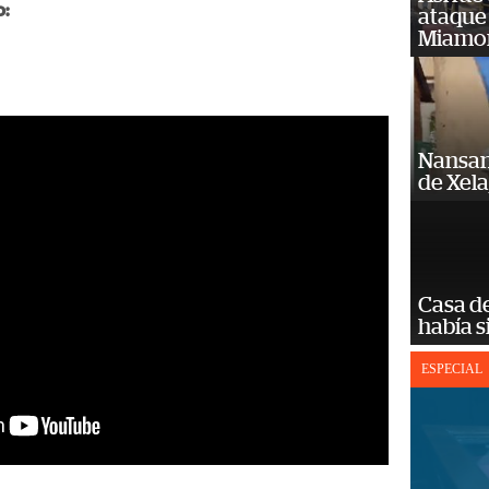
o:
ataque
Miamo
Nansan
de Xel
Casa d
había s
ESPECIAL