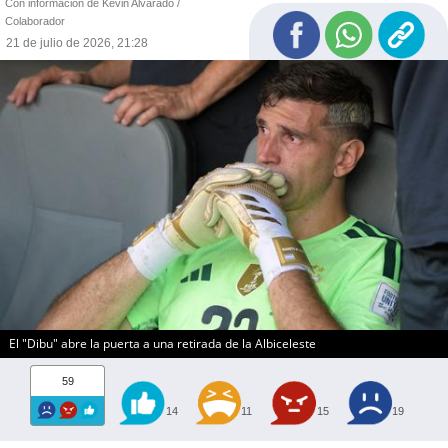
Con información de Kevin Alvarado /
Colaborador
21 de julio de 2026, 21:28
El "Dibu" abre la puerta a una retirada de la Albiceleste
59
14
11
15
19