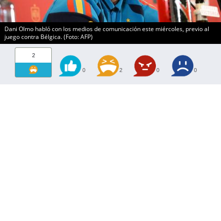
Dani Olmo habló con los medios de comunicación este miércoles, previo al
juego contra Bélgica. (Foto: AFP)
2
0
2
0
0