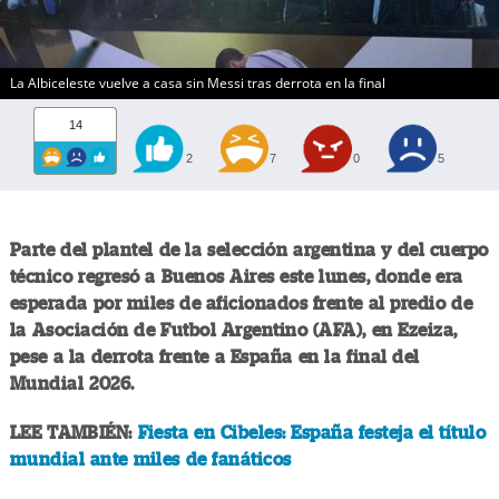
La Albiceleste vuelve a casa sin Messi tras derrota en la final
14
2
7
0
5
Parte del plantel de la selección argentina y del cuerpo
técnico regresó a Buenos Aires este lunes, donde era
esperada por miles de aficionados frente al predio de
la Asociación de Futbol Argentino (AFA), en Ezeiza,
pese a la derrota frente a España en la final del
Mundial 2026.
LEE TAMBIÉN:
Fiesta en Cibeles: España festeja el título
mundial ante miles de fanáticos