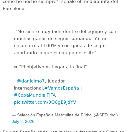
como he hecho siempre", señaló el mediapunta del
Barcelona.
️ "Me siento muy bien dentro del equipo y con
muchas ganas de seguir sumando. Yo me
encuentro al 100% y con ganas de seguir
aportando lo que el equipo necesite".
➡️ "El objetivo es llegar a la final".
️ ️
@daniolmo7
, jugador
internacional.
#VamosEspaña
|
#CopaMundialFIFA
pic.twitter.com/0Q0gE9JdYV
— Selección Española Masculina de Fútbol (@SEFutbol)
July 8, 2026