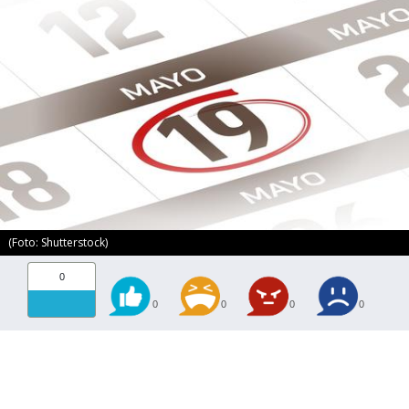
(Foto: Shutterstock)
0
0
0
0
0