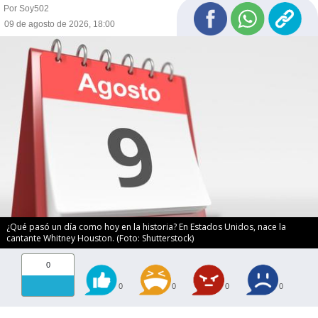
Por Soy502
09 de agosto de 2026, 18:00
¿Qué pasó un día como hoy en la historia? En Estados Unidos, nace la
cantante Whitney Houston. (Foto: Shutterstock)
0
0
0
0
0