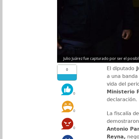
Julio Juárez fue capturado por ser el posib
El diputado
J
0
a una banda 
vida del peri
Ministerio 
0
declaración.
0
La fiscalía d
demostraron 
0
Antonio Pa
Reyna,
nego