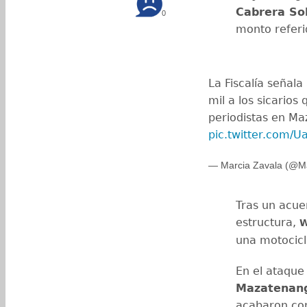
Cabrera So
0
monto referi
La Fiscalía señala
mil a los sicarios
periodistas en M
pic.twitter.com
— Marcia Zavala (@M
Tras un acue
estructura,
W
una motocicl
En el ataque 
Mazatenan
acabaron con