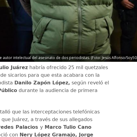
le autor intelectual del asesinato de dos periodistas. (Foto: Jesús Alfonso/Soy50
ulio Juárez
habría ofrecido 25 mil quetzales
de sicarios para que esta acabara con la
odista
Danilo Zapón López,
según reveló el
Público
durante la audiencia de primera
etalló que las interceptaciones telefónicas
que Juárez, a través de sus allegados
redes Palacios
y
Marco Tulio Cano
ció con
Nery López Gramajo, Jorge