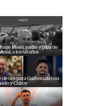
+VISTO
orge Messi, padre y pilar de
Messi, a los 68 años
e de oro para Guatemala con
ado y Chiroy