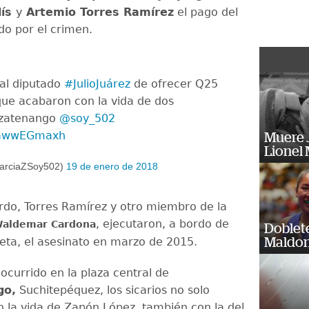
lís
y
Artemio Torres Ramírez
el pago del
do por el crimen.
 al diputado
#JulioJuárez
de ofrecer Q25
 que acabaron con la vida de dos
azatenango
@soy_502
/UawwEGmaxh
Muere J
Lionel 
arciaZSoy502)
19 de enero de 2018
rdo, Torres Ramírez y otro miembro de la
, ejecutaron, a bordo de
aldemar Cardona
Doblet
eta, el asesinato en marzo de 2015.
Maldon
ocurrido en la plaza central de
go,
Suchitepéquez, los sicarios no solo
 la vida de Zapón López, también con la del