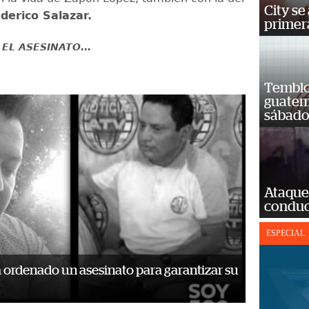
City se
derico Salazar.
primera
 EL ASESINATO...
Temblor
guatem
sábad
Ataque
conduct
ESPECIAL
a ordenado un asesinato para garantizar su