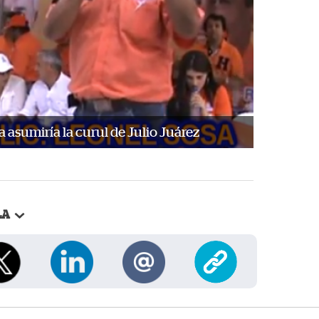
 asumiría la curul de Julio Juárez
LA