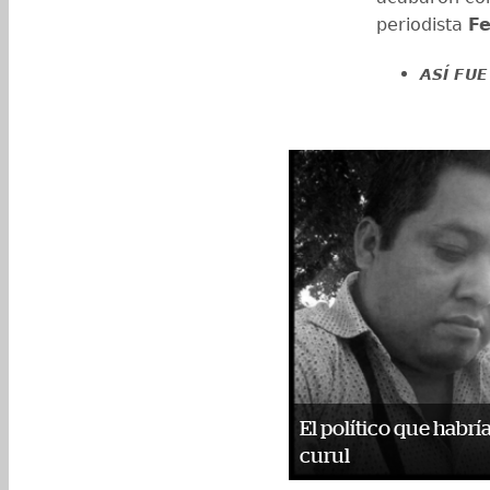
periodista
Fe
ASÍ FUE
El político que habrí
curul