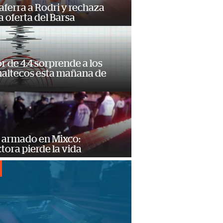
 aferra a Rodri y rechaza
 oferta del Barsa
 de 4.4 sorprende a los
altecos esta mañana de
o
 armado en Mixco:
ora pierde la vida