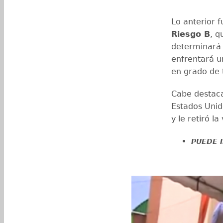
Lo anterior 
Riesgo B
, q
determinará 
enfrentará u
en grado de 
Cabe destaca
Estados Unid
y le retiró l
PUEDE I