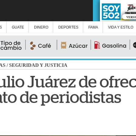
VERS
S
GUATE
DINERO
DEPORTES
FAMA
VIDA Y ESTILO
AS
/
SEGURIDAD Y JUSTICIA
lio Juárez de ofre
to de periodistas