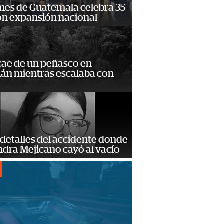
mes de Guatemala celebra 35
on expansión nacional
cae de un peñasco en
lán mientras escalaba con
detalles del accidente donde
dra Mejicano cayó al vacío