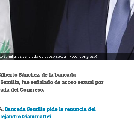
o Semilla, es señalado de acoso sexual. (Foto: Congreso)
Alberto Sánchez, de la bancada
emilla, fue señalado de acoso sexual por
ada del Congreso.
A:
Bancada Semilla pide la renuncia del
Alejandro Giammattei