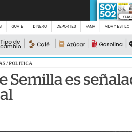
VERS
S
GUATE
DINERO
DEPORTES
FAMA
VIDA Y ESTILO
AS
/
POLÍTICA
e Semilla es señala
al