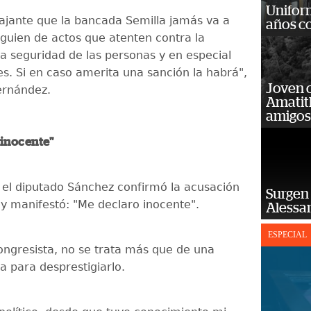
Unifor
tajante que la bancada Semilla jamás va a
años c
lguien de actos que atenten contra la
la seguridad de las personas y en especial
es. Si en caso amerita una sanción la habrá",
Joven 
ernández.
Amatit
amigos
inocente"
, el diputado Sánchez confirmó la acusación
Surgen 
 y manifestó: "Me declaro inocente".
Alessan
ESPECIAL
congresista, no se trata más que de una
ca para desprestigiarlo.