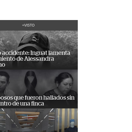
+VISTO
 accidente: Inguat lamenta
miento de Alessandra
no
osos que fueron hallados sin
ntro de una finca