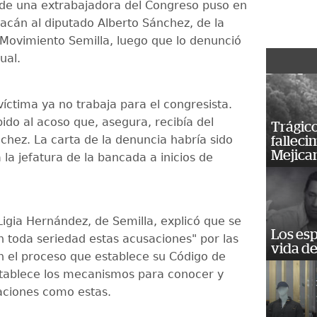
de una extrabajadora del Congreso puso en
racán al diputado Alberto Sánchez, de la
Movimiento Semilla, luego que lo denunció
ual.
íctima ya no trabaja para el congresista.
ido al acoso que, asegura, recibía del
Trágico
chez. La carta de la denuncia habría sido
falleci
Mejica
la jefatura de la bancada a inicios de
Ligia Hernández, de Semilla, explicó que se
Los esp
 toda seriedad estas acusaciones" por las
vida de
n el proceso que establece su Código de
stablece los mecanismos para conocer y
uaciones como estas.