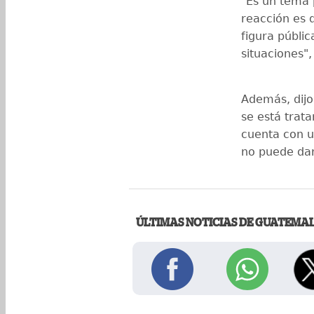
"Es un tema 
reacción es 
figura públi
situaciones",
Además, dijo
se está trata
cuenta con u
no puede dar
ÚLTIMAS NOTICIAS DE GUATEMA