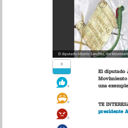
El diputado Alberto Sánchez, del Movimient
0
El diputado 
Movimiento S
una exemple
0
0
TE INTERES
presidente 
0