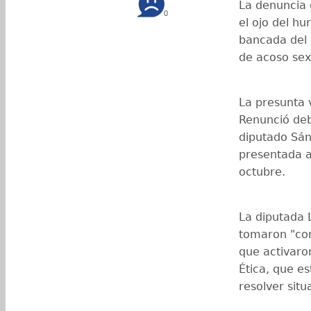
La denuncia 
0
el ojo del hu
bancada del 
de acoso sex
La presunta v
Renunció deb
diputado Sán
presentada a 
octubre.
La diputada 
tomaron "con
que activaro
Ética, que e
resolver sit