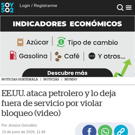
Login
/
Registrarme
NOTICIAS GUATEMALA
/
NOTICIAS
/
MUNDO
EE.UU. ataca petrolero y lo deja
fuera de servicio por violar
bloqueo (video)
Por Jessica González
10 de junio de 2026, 11:46