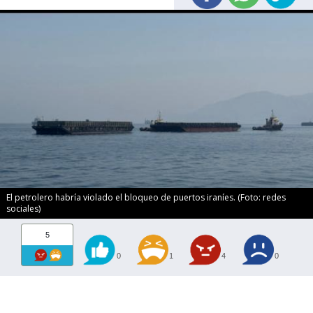
El petrolero habría violado el bloqueo de puertos iraníes. (Foto: redes
sociales)
5
0
1
4
0