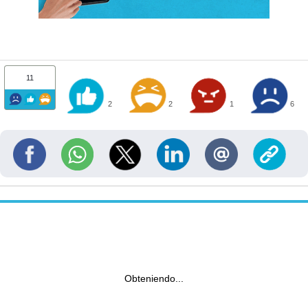
11
2
2
1
6
Obteniendo...