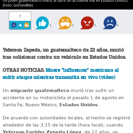
Un joven guatemalteco murió al sufrir un accidente vial en Estados Unidos.
(Foto: GoFundMe)
7
1
1
0
5
Yeferson Zepeda, un guatemalteco de 22 años, murió
tras colisionar contra un vehículo en Estados Unidos.
OTRAS NOTICIAS:
Muere "influencer" mexicano al
sufrir ataque mientras transmitía en vivo (video)
Un
migrante
guatemalteco
murió tras sufrir un
accidente en su motocicleta el pasado 1 de agosto en
Santa Fe, Nuevo México,
Estados
Unidos
.
De acuerdo con autoridades locales, el hecho se registró
alrededor de las 3:15 de la tarde (hora local), cuando
Yeferson Evelder Zepeda López
, de 22 años, se