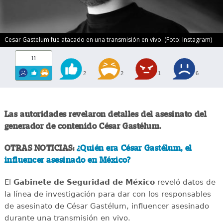
Cesar Gastelum fue atacado en una transmisión en vivo. (Foto: Instagram)
11
2
2
1
6
Las autoridades revelaron detalles del asesinato del
generador de contenido César Gastélum.
OTRAS NOTICIAS:
¿Quién era César Gastélum, el
influencer asesinado en México?
El
Gabinete de Seguridad de México
reveló datos de
la línea de investigación para dar con los responsables
de asesinato de César Gastélum, influencer asesinado
durante una transmisión en vivo.