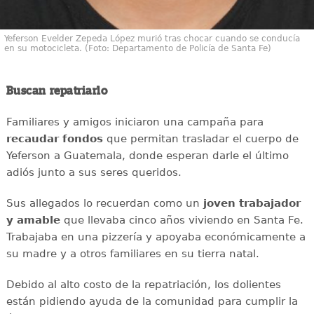
Yeferson Evelder Zepeda López murió tras chocar cuando se conducía
en su motocicleta. (Foto: Departamento de Policía de Santa Fe)
Buscan repatriarlo
Familiares y amigos iniciaron una campaña para
recaudar
fondos
que permitan trasladar el cuerpo de
Yeferson a Guatemala, donde esperan darle el último
adiós junto a sus seres queridos.
Sus allegados lo recuerdan como un
joven
trabajador
y amable
que llevaba cinco años viviendo en Santa Fe.
Trabajaba en una pizzería y apoyaba económicamente a
su madre y a otros familiares en su tierra natal.
Debido al alto costo de la repatriación, los dolientes
están pidiendo ayuda de la comunidad para cumplir la