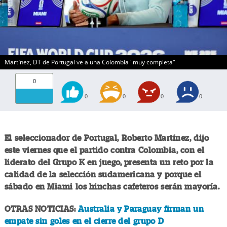
Martínez, DT de Portugal ve a una Colombia "muy completa"
0
0
0
0
0
El seleccionador de Portugal, Roberto Martínez, dijo
este viernes que el partido contra Colombia, con el
liderato del Grupo K en juego, presenta un reto por la
calidad de la selección sudamericana y porque el
sábado en Miami los hinchas cafeteros serán mayoría.
OTRAS NOTICIAS:
Australia y Paraguay firman un
empate sin goles en el cierre del grupo D