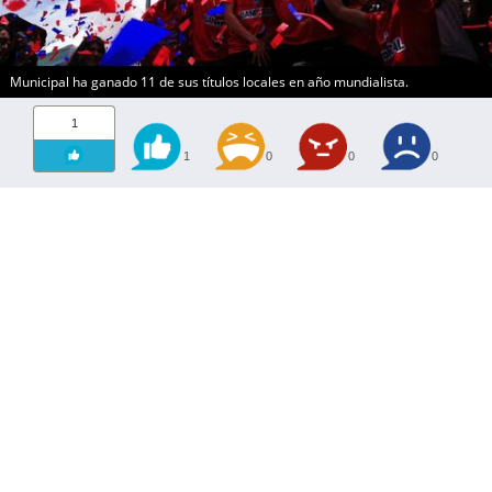
Municipal ha ganado 11 de sus títulos locales en año mundialista.
1
1
0
0
0