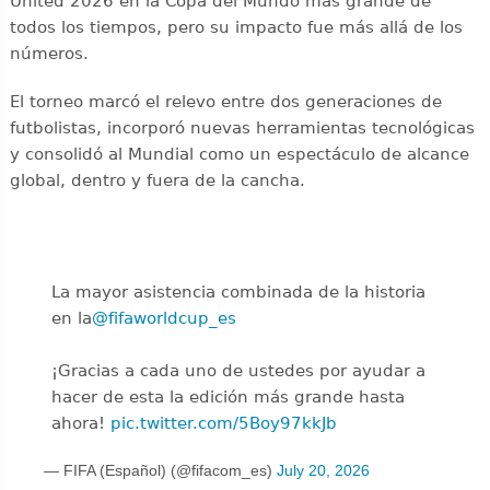
United 2026 en la Copa del Mundo más grande de
todos los tiempos, pero su impacto fue más allá de los
números.
El torneo marcó el relevo entre dos generaciones de
futbolistas, incorporó nuevas herramientas tecnológicas
y consolidó al Mundial como un espectáculo de alcance
global, dentro y fuera de la cancha.
La mayor asistencia combinada de la historia
en la
@fifaworldcup_es
️
¡Gracias a cada uno de ustedes por ayudar a
hacer de esta la edición más grande hasta
ahora!
pic.twitter.com/5Boy97kkJb
— FIFA (Español) (@fifacom_es)
July 20, 2026