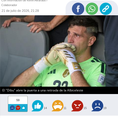
Con información de Kevin Alvarado /
Colaborador
21 de julio de 2026, 21:28
El "Dibu" abre la puerta a una retirada de la Albiceleste
59
14
11
15
19