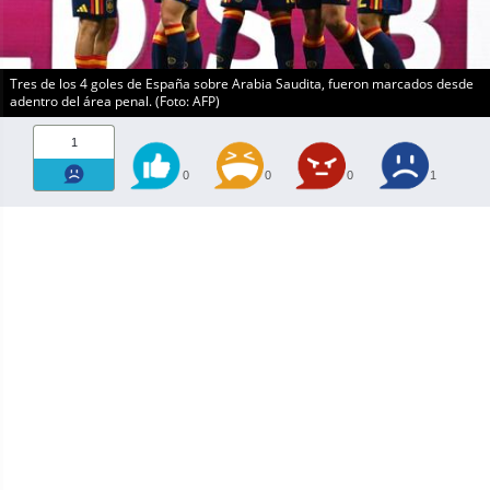
Tres de los 4 goles de España sobre Arabia Saudita, fueron marcados desde
adentro del área penal. (Foto: AFP)
1
0
0
0
1