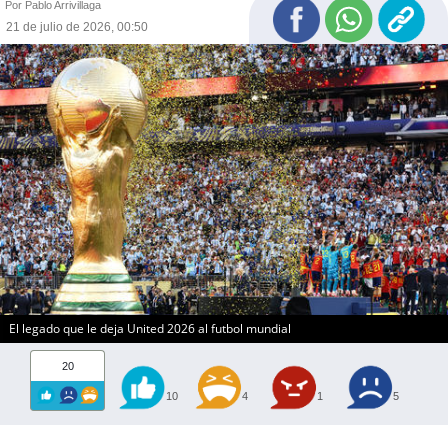
Por Pablo Arrivillaga
21 de julio de 2026, 00:50
El legado que le deja United 2026 al futbol mundial
20
10
4
1
5