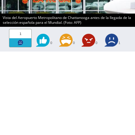
Vista del Aeropuerto Metropolitano de Chattanooga antes de la llegada de la
selección española para el Mundial. (Foto: AFP)
1
0
0
0
1