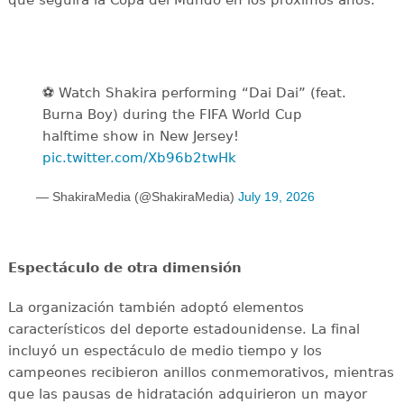
que seguirá la Copa del Mundo en los próximos años.
⚽️️ Watch Shakira performing “Dai Dai” (feat.
Burna Boy) during the FIFA World Cup
halftime show in New Jersey!
pic.twitter.com/Xb96b2twHk
— ShakiraMedia (@ShakiraMedia)
July 19, 2026
Espectáculo de otra dimensión
La organización también adoptó elementos
característicos del deporte estadounidense. La final
incluyó un espectáculo de medio tiempo y los
campeones recibieron anillos conmemorativos, mientras
que las pausas de hidratación adquirieron un mayor