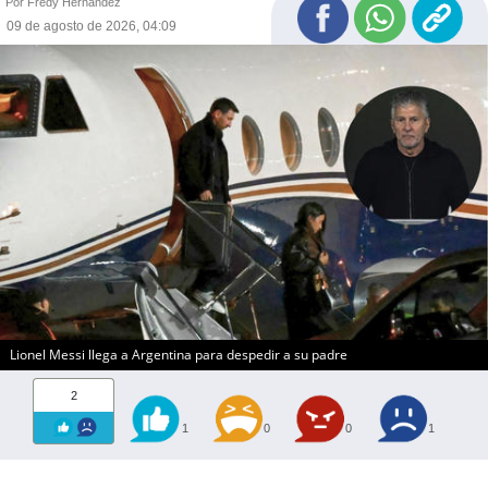
Por Fredy Hernández
09 de agosto de 2026, 04:09
Lionel Messi llega a Argentina para despedir a su padre
2
1
0
0
1