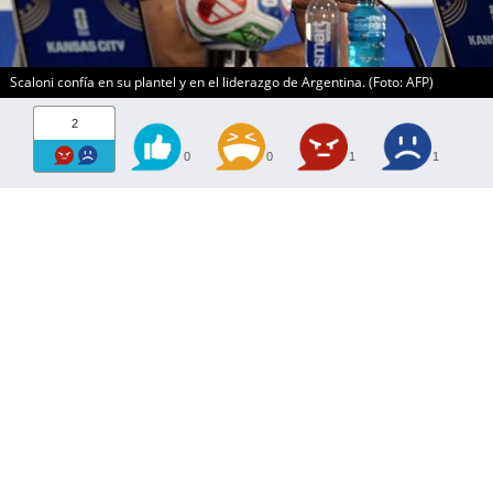
Scaloni confía en su plantel y en el liderazgo de Argentina. (Foto: AFP)
2
0
0
1
1