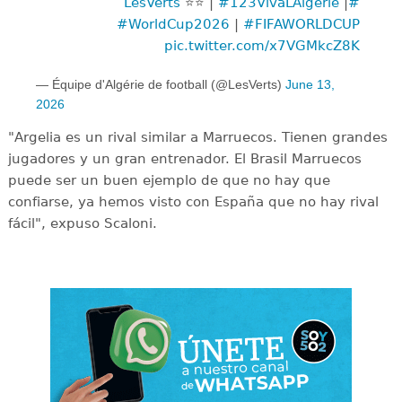
⭐️⭐️ |
#123VivaLAlgérie
|
#LesVerts
#WorldCup2026
|
#FIFAWORLDCUP
pic.twitter.com/x7VGMkcZ8K
— Équipe d'Algérie de football (@LesVerts)
June 13,
2026
"Argelia es un rival similar a Marruecos. Tienen grandes
jugadores y un gran entrenador. El Brasil Marruecos
puede ser un buen ejemplo de que no hay que
confiarse, ya hemos visto con España que no hay rival
fácil", expuso Scaloni.