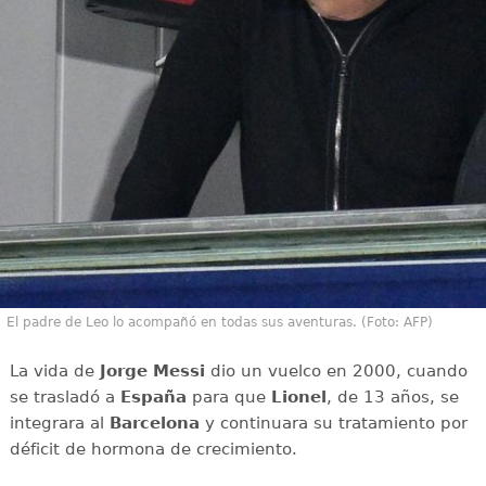
El padre de Leo lo acompañó en todas sus aventuras. (Foto: AFP)
La vida de
Jorge Messi
dio un vuelco en 2000, cuando
se trasladó a
España
para que
Lionel
, de 13 años, se
integrara al
Barcelona
y continuara su tratamiento por
déficit de hormona de crecimiento.