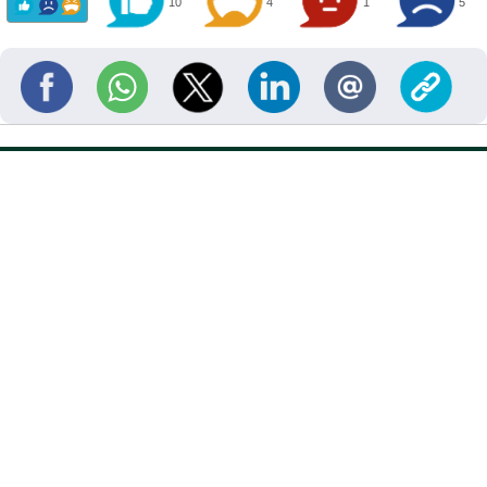
10
4
1
5
Obteniendo...