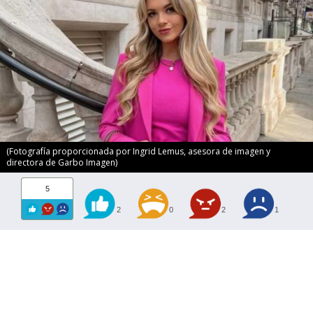
(Fotografía proporcionada por Ingrid Lemus, asesora de imagen y
directora de Garbo Imagen)
5
2
0
2
1