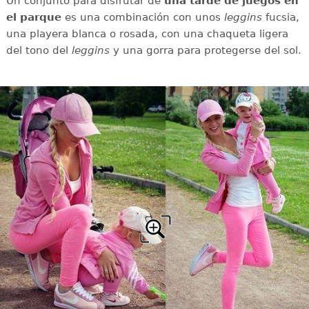
Un conjunto para disfrutar de
una tarde de juegos en
el parque
es una combinación con unos
leggins
fucsia,
una playera blanca o rosada, con una chaqueta ligera
del tono del
leggins
y una gorra para protegerse del sol.