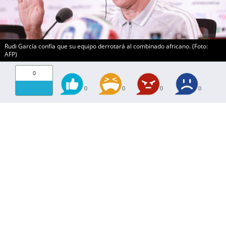
Rudi García confía que su equipo derrotará al combinado africano. (Foto:
AFP)
0
0
0
0
0