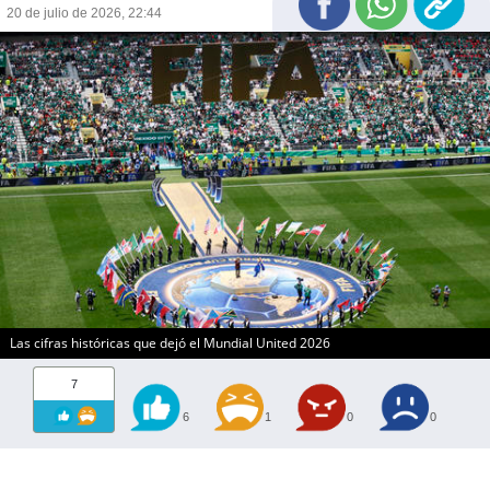
20 de julio de 2026, 22:44
Las cifras históricas que dejó el Mundial United 2026
7
6
1
0
0