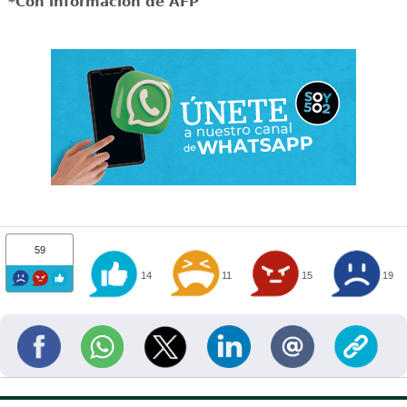
*Con información de AFP
59
14
11
15
19