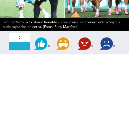
Lamine Yamal y Cristiano Ronaldo cumplieron su entrenamiento y Soy502
pudo captarlos de cerca. (Fotos: Rudy Martínez)
0
0
0
0
0