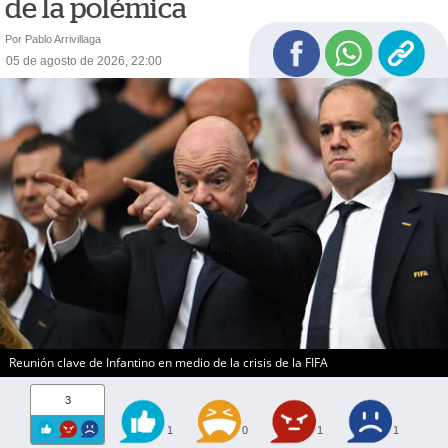
de la polémica
Por Pablo Arrivillaga
05 de agosto de 2026, 22:00
Reunión clave de Infantino en medio de la crisis de la FIFA
3
1
0
1
1