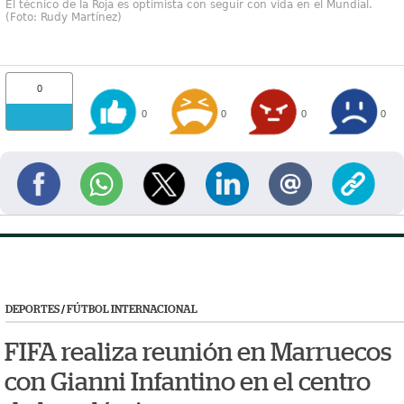
El técnico de la Roja es optimista con seguir con vida en el Mundial.
(Foto: Rudy Martínez)
0
0
0
0
0
DEPORTES
/
FÚTBOL INTERNACIONAL
FIFA realiza reunión en Marruecos
con Gianni Infantino en el centro