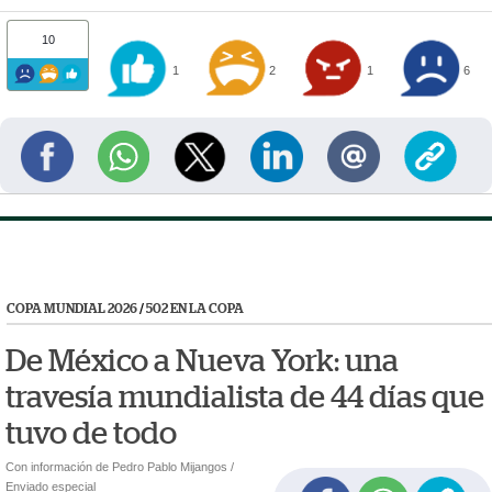
10
1
2
1
6
COPA MUNDIAL 2026
/
502 EN LA COPA
De México a Nueva York: una
travesía mundialista de 44 días que
tuvo de todo
Con información de Pedro Pablo Mijangos /
Enviado especial