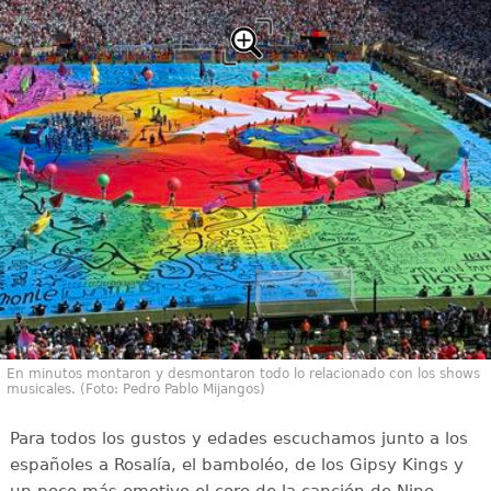
En minutos montaron y desmontaron todo lo relacionado con los shows
musicales. (Foto: Pedro Pablo Mijangos)
Para todos los gustos y edades escuchamos junto a los
españoles a Rosalía, el bamboléo, de los Gipsy Kings y
un poco más emotivo el coro de la canción de Nino