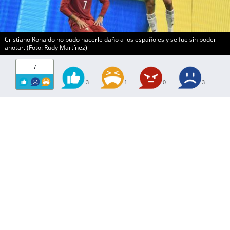
Cristiano Ronaldo no pudo hacerle daño a los españoles y se fue sin poder
anotar. (Foto: Rudy Martínez)
7
3
1
0
3