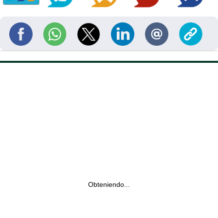
Obteniendo...