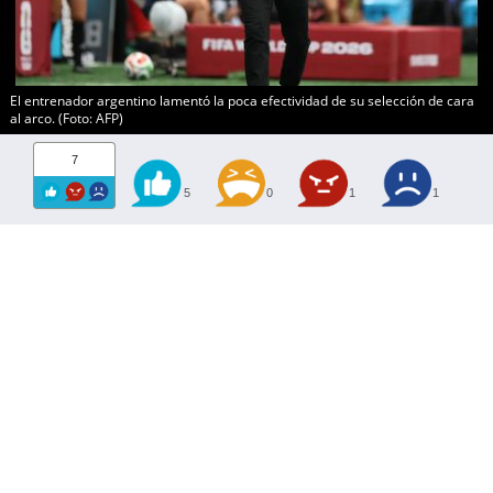
El entrenador argentino lamentó la poca efectividad de su selección de cara
al arco. (Foto: AFP)
7
5
0
1
1