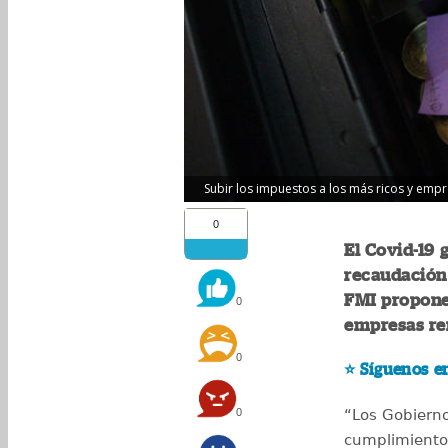
Subir los impuestos a los más ricos y empre
0
El Covid-19 
recaudación 
FMI propone
0
empresas re
0
⭐️
Síguenos en
0
“Los Gobiern
cumplimiento 