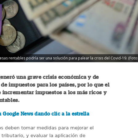
sas rentables podría ser una solución para palear la crisis del Covid-19. (Foto
generó una grave crisis económica y de
de impuestos para los países, por lo que el
 incrementar impuestos a los más ricos y
ntables.
 Google News dando clic a la estrella
os deben tomar medidas para mejorar el
tributario, y evaluar la aplicación de