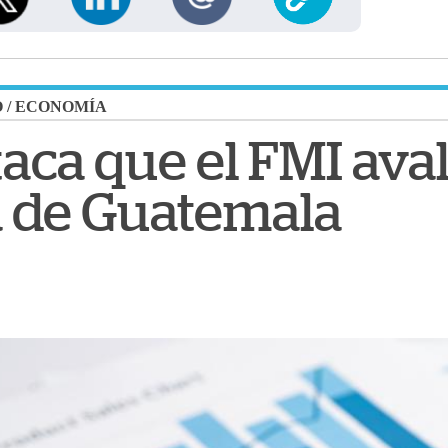
O
/
ECONOMÍA
aca que el FMI aval
 de Guatemala