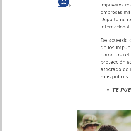
impuestos má
0
empresas más 
Departamento
Internacional 
De acuerdo co
de los impues
como los rel
protección so
afectado de
más pobres d
TE PUE