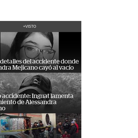
+VISTO
detalles del accidente donde
dra Mejicano cayó al vacío
 accidente: Inguat lamenta
miento de Alessandra
no