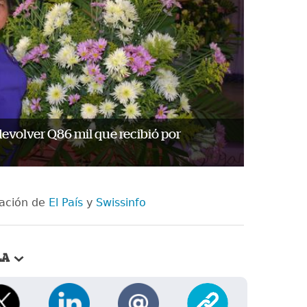
evolver Q86 mil que recibió por
mación de
El País
y
Swissinfo
LA