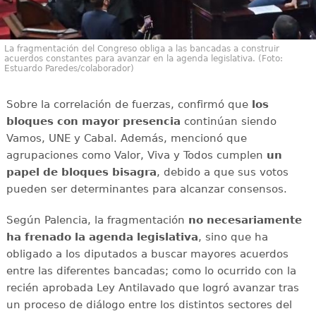
La fragmentación del Congreso obliga a las bancadas a construir
acuerdos constantes para avanzar en la agenda legislativa. (Foto:
Estuardo Paredes/colaborador)
Sobre la correlación de fuerzas, confirmó que
los
bloques con mayor presencia
continúan siendo
Vamos, UNE y Cabal. Además, mencionó que
agrupaciones como Valor, Viva y Todos cumplen
un
papel de bloques bisagra
, debido a que sus votos
pueden ser determinantes para alcanzar consensos.
Según Palencia, la fragmentación
no necesariamente
ha frenado la agenda legislativa
, sino que ha
obligado a los diputados a buscar mayores acuerdos
entre las diferentes bancadas; como lo ocurrido con la
recién aprobada Ley Antilavado que logró avanzar tras
un proceso de diálogo entre los distintos sectores del