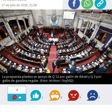
27 de julio de 2026, 21:08
La propuesta plantea un apoyo de Q 12 por galón de diésel y Q 3 por
galón de gasolina regular. (Foto: Archivo / Soy502)
4
1
0
3
0