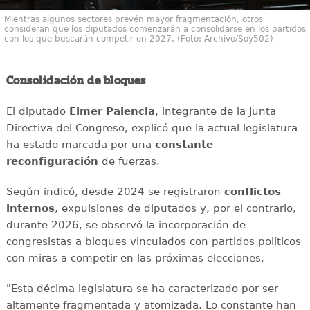
Mientras algunos sectores prevén mayor fragmentación, otros
consideran que los diputados comenzarán a consolidarse en los partidos
con los que buscarán competir en 2027. (Foto: Archivo/Soy502)
Consolidación de bloques
El diputado
Elmer Palencia
, integrante de la Junta
Directiva del Congreso, explicó que la actual legislatura
ha estado marcada por una
constante
reconfiguración
de fuerzas.
Según indicó, desde 2024 se registraron
conflictos
internos
, expulsiones de diputados y, por el contrario,
durante 2026, se observó la incorporación de
congresistas a bloques vinculados con partidos políticos
con miras a competir en las próximas elecciones.
"Esta décima legislatura se ha caracterizado por ser
altamente fragmentada y atomizada. Lo constante han