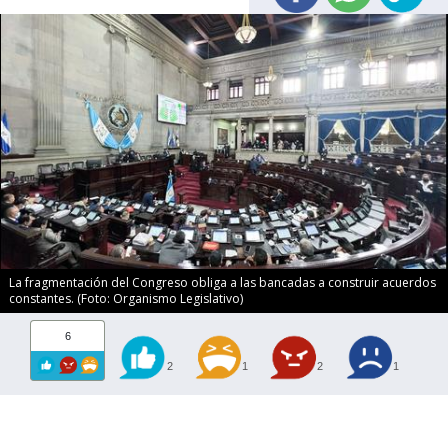
La fragmentación del Congreso obliga a las bancadas a construir acuerdos
constantes. (Foto: Organismo Legislativo)
6
2
1
2
1