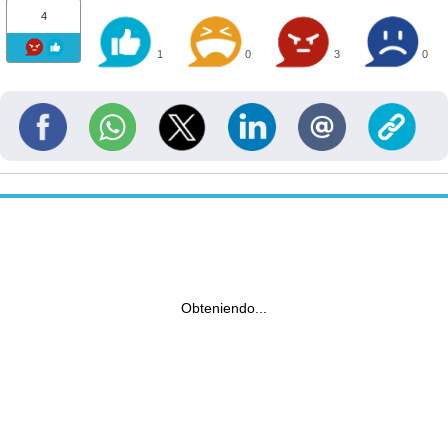
4
1
0
3
0
Obteniendo...