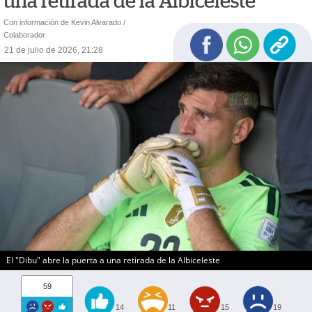
una retirada de la Albiceleste
Con información de Kevin Alvarado /
Colaborador
21 de julio de 2026, 21:28
El "Dibu" abre la puerta a una retirada de la Albiceleste
59
14
11
15
19