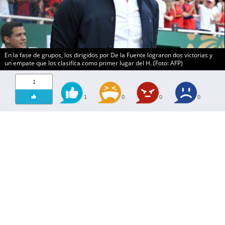
En la fase de grupos, los dirigidos por De la Fuente lograron dos victorias y
un empate que los clasifica como primer lugar del H. (Foto: AFP)
1
1
0
0
0