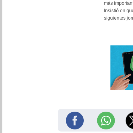
más important
Insistió en q
siguientes jo