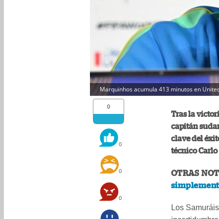
Marquinhos acumula 413 minutos en United
0
Tras la victo
capitán sudam
clave del éxit
0
técnico Carlo 
0
OTRAS NOT
simplemente
0
Los Samuráis