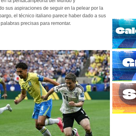
e en la pentacampeona del Mundo y
o sus aspiraciones de seguir en la pelear por la
argo, el técnico italiano parece haber dado a sus
 palabras precisas para remontar.