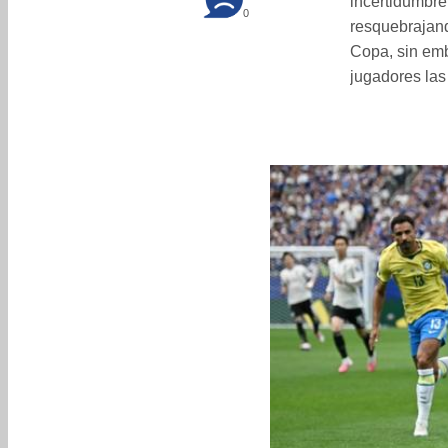
incertidumbr
0
resquebrajand
Copa, sin emb
jugadores las