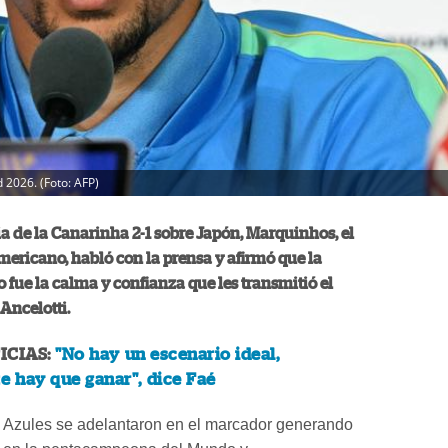
 2026. (Foto: AFP)
ria de la Canarinha 2-1 sobre Japón, Marquinhos, el
ericano, habló con la prensa y afirmó que la
o fue la calma y confianza que les transmitió el
Ancelotti.
ICIAS:
"No hay un escenario ideal,
 hay que ganar", dice Faé
 Azules se adelantaron en el marcador generando