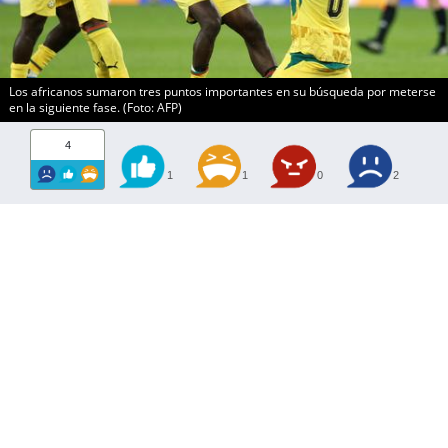
Los africanos sumaron tres puntos importantes en su búsqueda por meterse
en la siguiente fase. (Foto: AFP)
4
1
1
0
2