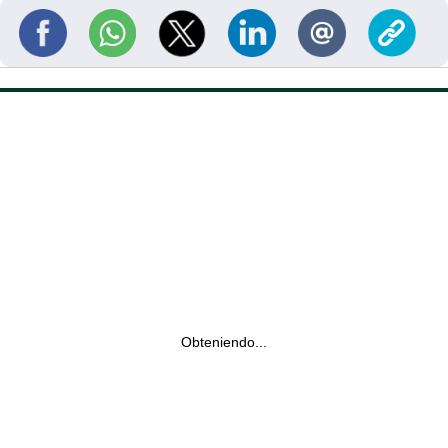
Obteniendo...