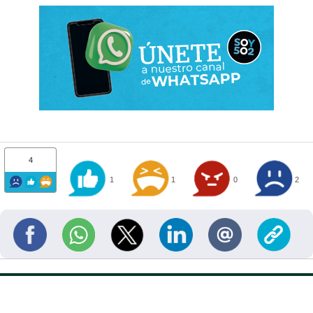
4
1
1
0
2