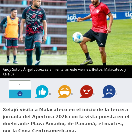
Andy Soto y Ángel López se enfrentarán este viernes. (Fotos: Malacateco y
Xelajú)
1
0
0
0
1
Xelajú visita a Malacateco en el inicio de la tercera
jornada del Apertura 2026 con la vista puesta en el
duelo ante Plaza Amador, de Panamá, el martes,
por la Copa Centroamericana.