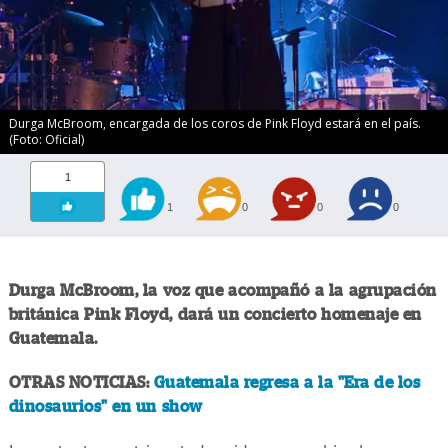
Durga McBroom, encargada de los coros de Pink Floyd estará en el país.
(Foto: Oficial)
1
1
0
0
0
Durga McBroom, la voz que acompañó a la agrupación
británica Pink Floyd, dará un concierto homenaje en
Guatemala.
OTRAS NOTICIAS:
Guatemala regresa a la "Era de los
dinosaurios" en un show