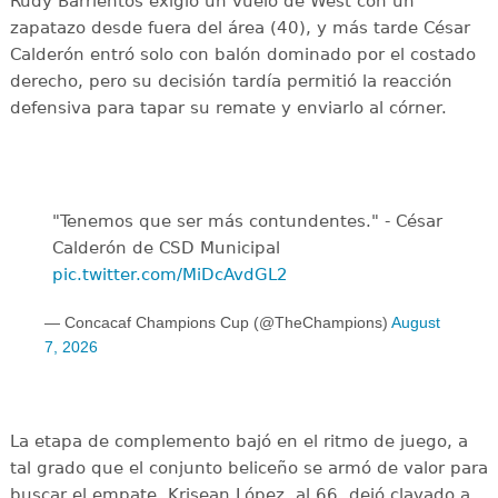
Rudy Barrientos exigió un vuelo de West con un
zapatazo desde fuera del área (40), y más tarde César
Calderón entró solo con balón dominado por el costado
derecho, pero su decisión tardía permitió la reacción
defensiva para tapar su remate y enviarlo al córner.
"Tenemos que ser más contundentes." - César
Calderón de CSD Municipal ️
pic.twitter.com/MiDcAvdGL2
— Concacaf Champions Cup (@TheChampions)
August
7, 2026
La etapa de complemento bajó en el ritmo de juego, a
tal grado que el conjunto beliceño se armó de valor para
buscar el empate. Krisean López, al 66, dejó clavado a