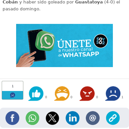
Cobán
y haber sido goleado por
Guastatoya
(4-0) el
pasado domingo.
1
0
0
0
1