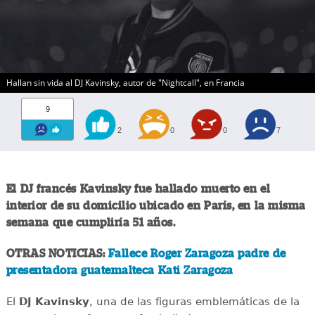
Hallan sin vida al DJ Kavinsky, autor de "Nightcall", en Francia
9
2
0
0
7
El DJ francés Kavinsky fue hallado muerto en el
interior de su domicilio ubicado en París, en la misma
semana que cumpliría 51 años.
OTRAS NOTICIAS:
Fallece Roger Zaragoza padre de
presentadora guatemalteca Kati Zaragoza
El
DJ Kavinsky
, una de las figuras emblemáticas de la