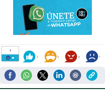
9
2
0
0
7