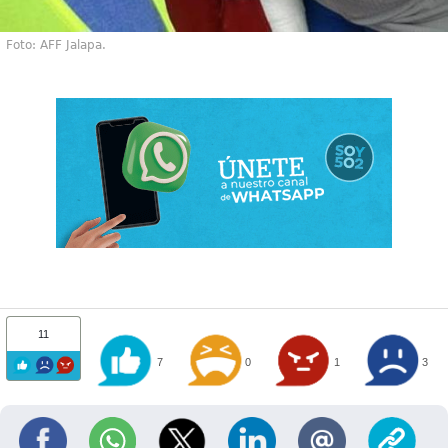
Foto: AFF Jalapa.
11
7
0
1
3