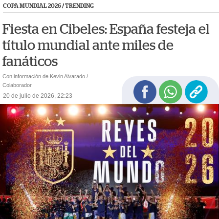
COPA MUNDIAL 2026
/
TRENDING
Fiesta en Cibeles: España festeja el
título mundial ante miles de
fanáticos
Con información de Kevin Alvarado /
Colaborador
20 de julio de 2026, 22:23