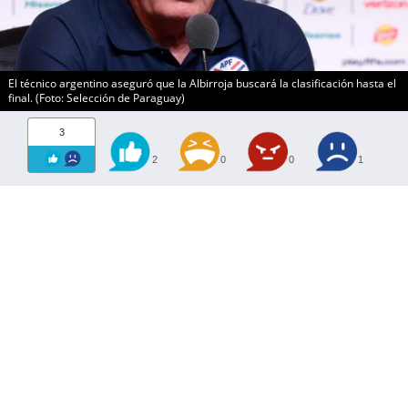
El técnico argentino aseguró que la Albirroja buscará la clasificación hasta el
final. (Foto: Selección de Paraguay)
3
2
0
0
1