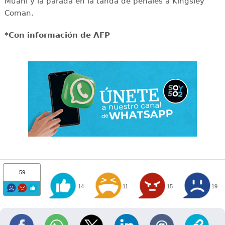
Muani y la parada en la tanda de penales a Kingsley
Coman.
*Con información de AFP
59
14
11
15
19