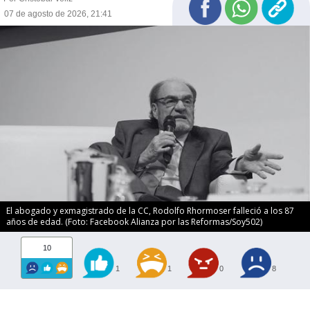
07 de agosto de 2026, 21:41
El abogado y exmagistrado de la CC, Rodolfo Rhormoser falleció a los 87
años de edad. (Foto: Facebook Alianza por las Reformas/Soy502)
10
1
1
0
8