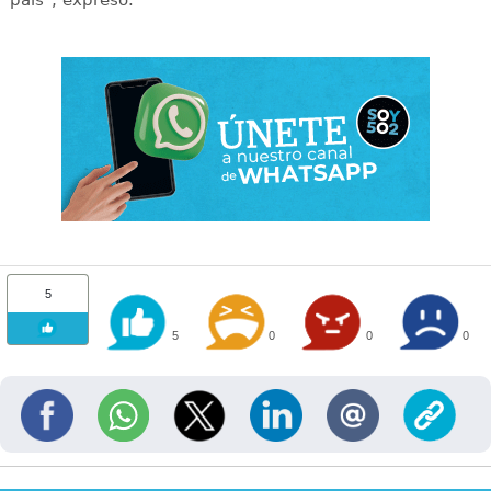
5
5
0
0
0