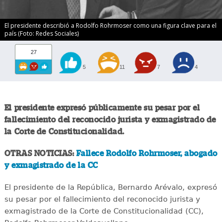
El presidente describió a Rodolfo Rohrmoser como una figura clave para el
país (Foto: Redes Sociales)
27
5
11
7
4
El presidente expresó públicamente su pesar por el
fallecimiento del reconocido jurista y exmagistrado de
la Corte de Constitucionalidad.
OTRAS NOTICIAS:
Fallece Rodolfo Rohrmoser, abogado
y exmagistrado de la CC
El presidente de la República, Bernardo Arévalo, expresó
su pesar por el fallecimiento del reconocido jurista y
exmagistrado de la Corte de Constitucionalidad (CC),