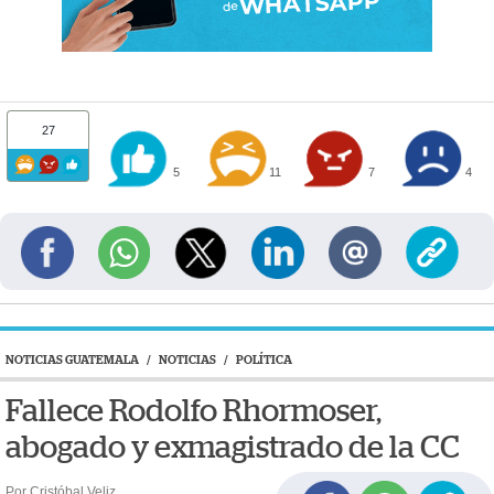
27
5
11
7
4
NOTICIAS GUATEMALA
/
NOTICIAS
/
POLÍTICA
Fallece Rodolfo Rhormoser,
abogado y exmagistrado de la CC
Por Cristóbal Veliz