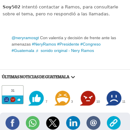
Soy502
intentó contactar a Ramos, para consultarle
sobre el tema, pero no respondió a las llamadas.
@neryramosgt
Con valentía y decisión de frente ante las
amenazas
#NeryRamos
#Presidente
#Congreso
#Guatemala
♬ sonido original - Nery Ramos
ÚLTIMAS NOTICIAS DE GUATEMALA
31
7
3
10
11