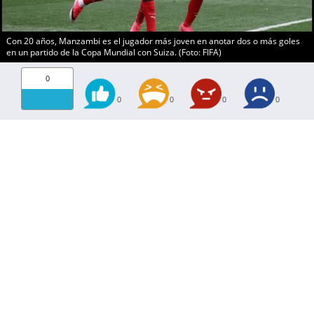
Con 20 años, Manzambi es el jugador más joven en anotar dos o más goles
en un partido de la Copa Mundial con Suiza. (Foto: FIFA)
0
0
0
0
0