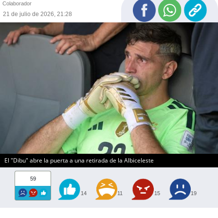
Colaborador
21 de julio de 2026, 21:28
El "Dibu" abre la puerta a una retirada de la Albiceleste
59
14
11
15
19