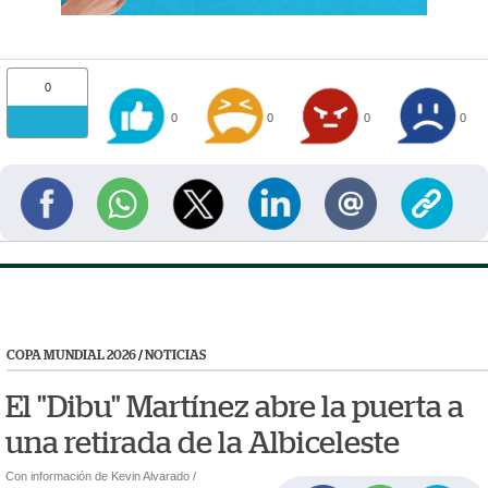
0
0
0
0
0
COPA MUNDIAL 2026
/
NOTICIAS
El "Dibu" Martínez abre la puerta a
una retirada de la Albiceleste
Con información de Kevin Alvarado /