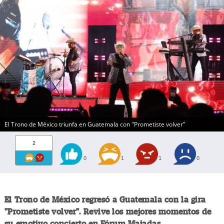
El Trono de México triunfa en Guatemala con "Prometiste volver"
2
0
1
1
0
El Trono de México regresó a Guatemala con la gira
"Prometiste volver". Revive los mejores momentos de
su emotivo concierto en Fórum Majadas.