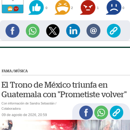
0
2
1
0
FAMA
/
MÚSICA
El Trono de México triunfa en
Guatemala con "Prometiste volver"
Con información de Sandra Sebastián /
Colaboradora
09 de agosto de 2026, 20:59