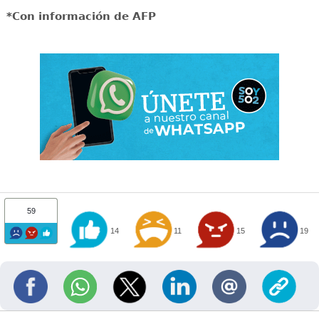
*Con información de AFP
59
14
11
15
19