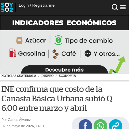
Login
/
Registrarme
NOTICIAS GUATEMALA
/
DINERO
/
ECONOMÍA
INE confirma que costo de la
Canasta Básica Urbana subió Q
6.00 entre marzo y abril
Por Carlos Álvarez
07 de mayo de 2026, 14:31