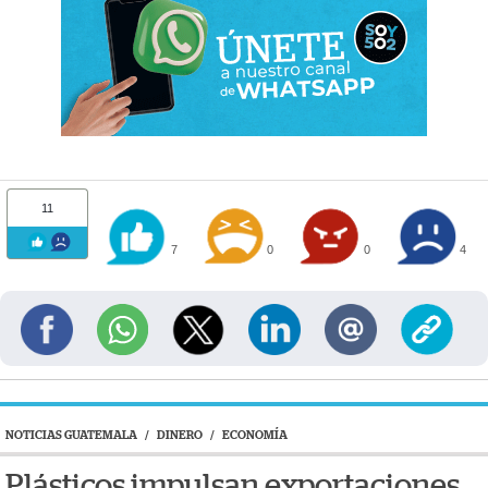
11
7
0
0
4
NOTICIAS GUATEMALA
/
DINERO
/
ECONOMÍA
Plásticos impulsan exportaciones