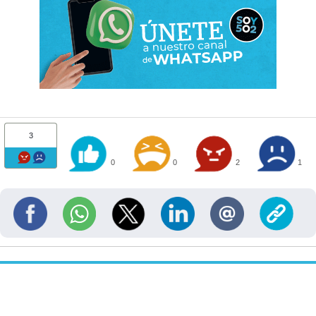
3
0
0
2
1