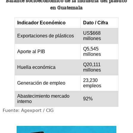
Balance socioeconómico de la industria del plástico
en Guatemala
Indicador Económico
Dato / Cifra
US$668
Exportaciones de plásticos
millones
Q5,545
Aporte al PIB
millones
Q20,111
Huella económica
millones
23,230
Generación de empleo
empleos
Abastecimiento mercado
92%
interno
Fuente: Agexport / CIG