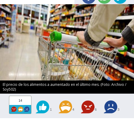
El precio de los alimentos a aumentado en el último mes. (Foto: Archivo /
Soy502)
14
1
4
6
3