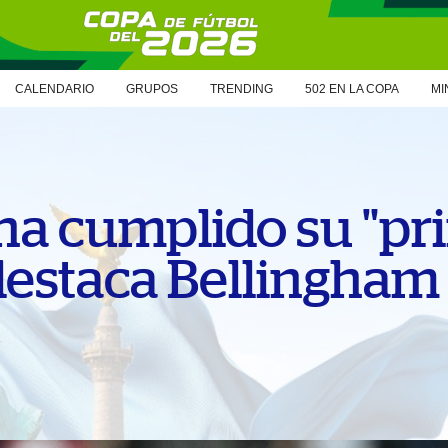
CALENDARIO
GRUPOS
TRENDING
502 EN LA COPA
MI
 ha cumplido su "pr
 destaca Bellingham