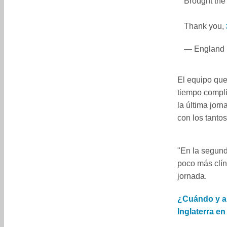
Brought the
Thank you,
— England
El equipo que
tiempo compli
la última jorn
con los tanto
"En la segund
poco más clín
jornada.
¿Cuándo y a 
Inglaterra en