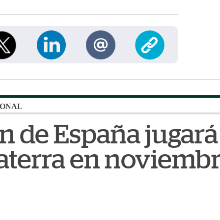
IONAL
ón de España jugar
laterra en noviemb