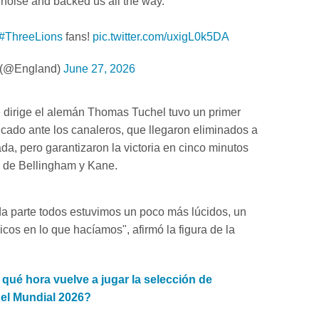
 noise and backed us all the way.
#ThreeLions
fans!
pic.twitter.com/uxigL0k5DA
 (@England)
June 27, 2026
 dirige el alemán Thomas Tuchel tuvo un primer
cado ante los canaleros, que llegaron eliminados a
ada, pero garantizaron la victoria en cinco minutos
s de Bellingham y Kane.
a parte todos estuvimos un poco más lúcidos, un
icos en lo que hacíamos", afirmó la figura de la
qué hora vuelve a jugar la selección de
 el Mundial 2026?