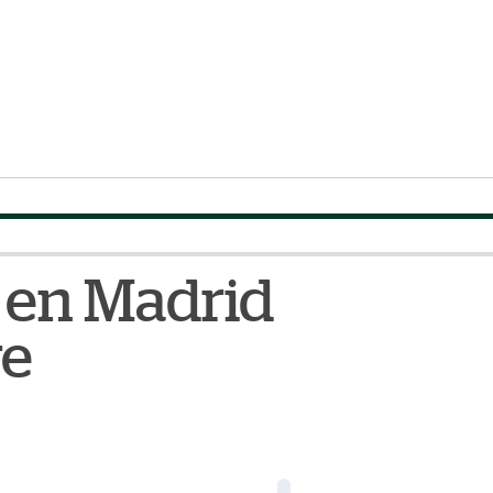
á en Madrid
re