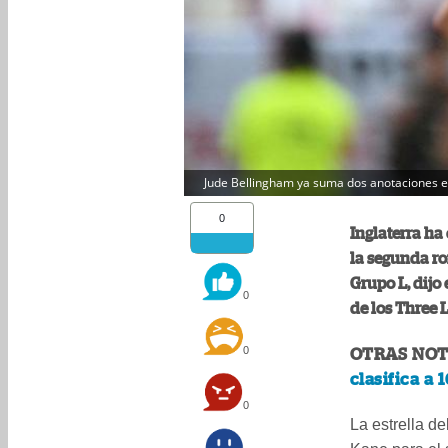
Jude Bellingham ya suma dos anotaciones en
0
Inglaterra ha 
la segunda ro
Grupo L, dijo
0
de los Three 
0
OTRAS NOT
clasifica a
0
La estrella de