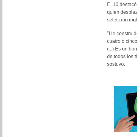
El 10 destacó
quien desplaz
selección ing
"He construid
cuatro o cinc
(...) Es un ho
de todos los 
sostuvo.