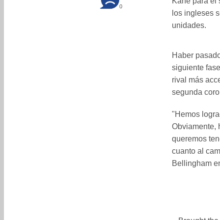
Kane para el 
0
los ingleses s
unidades.
Haber pasado 
siguiente fase
rival más acc
segunda coron
"Hemos lograd
Obviamente, h
queremos tene
cuanto al cam
Bellingham en