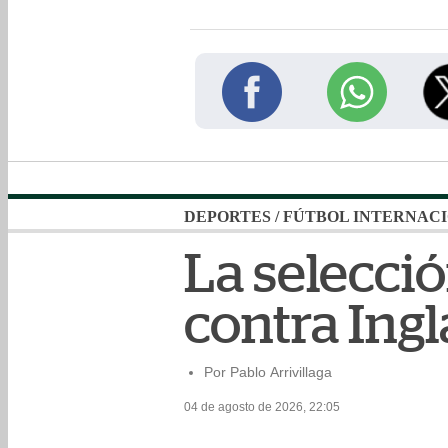
DEPORTES
/
FÚTBOL INTERNAC
La selecci
contra Ing
Por Pablo Arrivillaga
04 de agosto de 2026, 22:05