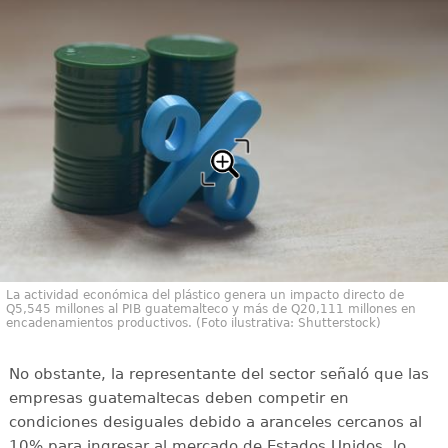
La actividad económica del plástico genera un impacto directo de
Q5,545 millones al PIB guatemalteco y más de Q20,111 millones en
encadenamientos productivos. (Foto ilustrativa: Shutterstock)
No obstante, la representante del sector señaló que las
empresas guatemaltecas deben competir en
condiciones desiguales debido a aranceles cercanos al
10% para ingresar al mercado de Estados Unidos, lo