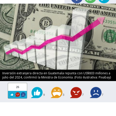
Inversión extranjera directa en Guatemala repunta con US$803 millones a
julio del 2024, confirmó la Ministra de Economía. (Foto ilustrativa: Pixabay)
26
9
3
7
7