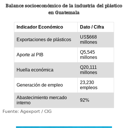
Balance socioeconómico de la industria del plástico
en Guatemala
Indicador Económico
Dato / Cifra
US$668
Exportaciones de plásticos
millones
Q5,545
Aporte al PIB
millones
Q20,111
Huella económica
millones
23,230
Generación de empleo
empleos
Abastecimiento mercado
92%
interno
Fuente: Agexport / CIG