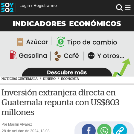
Login
/
Registrarme
NOTICIAS GUATEMALA
/
DINERO
/
ECONOMÍA
Inversión extranjera directa en
Guatemala repunta con US$803
millones
Por Marilin Alvarez
28 de octubre de 2024, 13:08