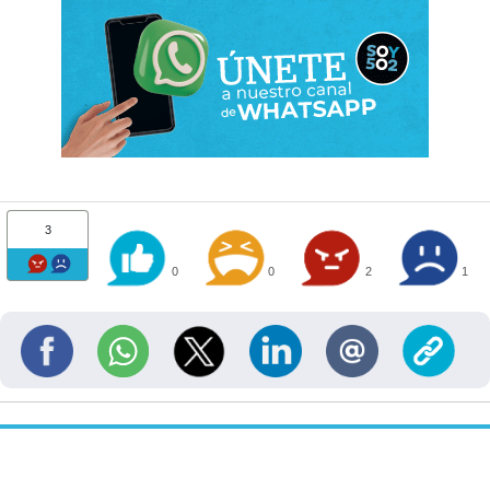
3
0
0
2
1