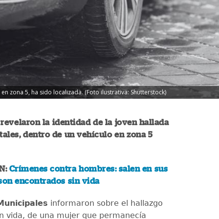
en zona 5, ha sido localizada. (Foto ilustrativa: Shutterstock)
revelaron la identidad de la joven hallada
itales, dentro de un vehículo en zona 5
N:
Crímenes contra hombres: salen en sus
son encontrados sin vida
unicipales
informaron sobre el hallazgo
in vida, de una mujer que permanecía