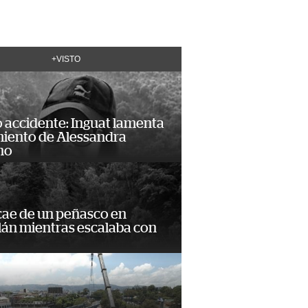
+VISTO
 accidente: Inguat lamenta
miento de Alessandra
no
cae de un peñasco en
lán mientras escalaba con