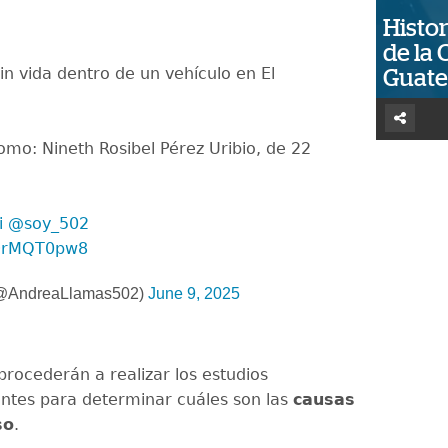
Histor
de la 
in vida dentro de un vehículo en El
Guat
omo: Nineth Rosibel Pérez Uribio, de 22
i
@soy_502
Z9rMQT0pw8
(@AndreaLlamas502)
June 9, 2025
procederán a realizar los estudios
ntes para determinar cuáles son las
causas
so
.